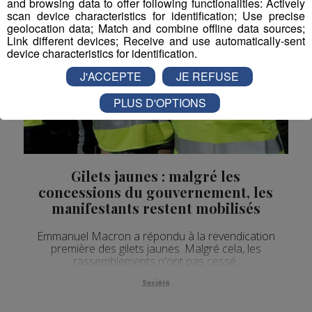
and browsing data to offer following functionalities: Actively
scan device characteristics for identification; Use precise
geolocation data; Match and combine offline data sources;
Link different devices; Receive and use automatically-sent
device characteristics for identification.
J'ACCEPTE
JE REFUSE
PLUS D'OPTIONS
Gilets jaunes : malgré les
concessions du gouvernement, les
manifestants restent mobilisés
Emmanuel Macron a répondu à la revendication
première des gilets jaunes. Malgré cela, les
rassemblements n'ont pas cessé.
Société