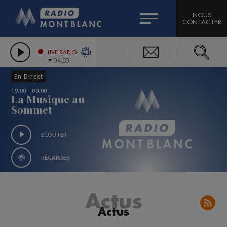
HOROSCOPE
CITIZEN MACHINERY
NOUS
CONTACTER
COMPAGNIE DU MONT-BLANC
LES CHRONIQUES DE L'EXPERT
GRAND MASSIF DOMAINES SKIABLES
LIVE RADIO
94.60
BORINI
En Direct
BIGARD
19:00 - 00:00
La Musique au
Sommet
ÉCOUTER
REGARDER
Actus
Actus