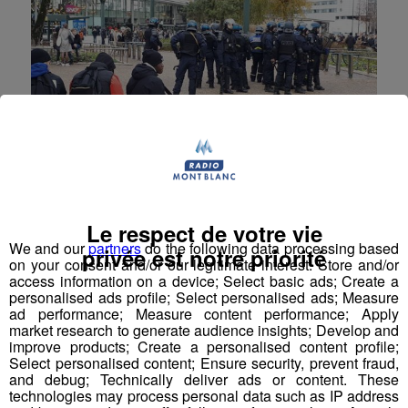
Annecy : 17 interpellations après
des affrontements entre lycéens et
Le respect de votre vie
forces de l'ordre
We and our
partners
do the following data processing based
privée est notre priorité
on your consent and/or our legitimate interest: Store and/or
Hier, forces de l’ordre et manifestants se sont
access information on a device; Select basic ads; Create a
longuement affrontés sur le parvis de la gare
personalised ads profile; Select personalised ads; Measure
d’Annecy.
ad performance; Measure content performance; Apply
market research to generate audience insights; Develop and
Société
improve products; Create a personalised content profile;
Select personalised content; Ensure security, prevent fraud,
and debug; Technically deliver ads or content. These
technologies may process personal data such as IP address