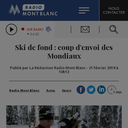
HOROSCOPE
CITIZEN MACHINERY
NOUS
CONTACTER
COMPAGNIE DU MONT-BLANC
LES CHRONIQUES DE L'EXPERT
GRAND MASSIF DOMAINES SKIABLES
LIVE RADIO
94.60
BORINI
Ski de fond : coup d’envoi des
BIGARD
Mondiaux
Publié par La Rédaction Radio Mont Blanc
-
21 février 2019 à
10h13
Radio Mont Blanc
Actus
Sport