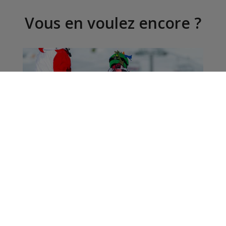
Vous en voulez encore ?
Snowboard : le député
Xavier Roseren réclame