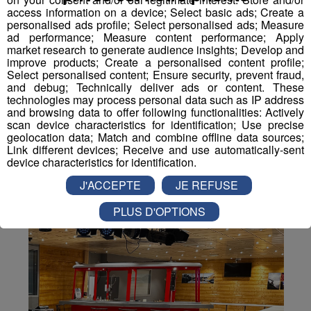
Partager sur Facebook
access information on a device; Select basic ads; Create a
personalised ads profile; Select personalised ads; Measure
ad performance; Measure content performance; Apply
market research to generate audience insights; Develop and
improve products; Create a personalised content profile;
Select personalised content; Ensure security, prevent fraud,
Partager sur Twitter
and debug; Technically deliver ads or content. These
technologies may process personal data such as IP address
and browsing data to offer following functionalities: Actively
scan device characteristics for identification; Use precise
geolocation data; Match and combine offline data sources;
Link different devices; Receive and use automatically-sent
device characteristics for identification.
J'ACCEPTE
JE REFUSE
PLUS D'OPTIONS