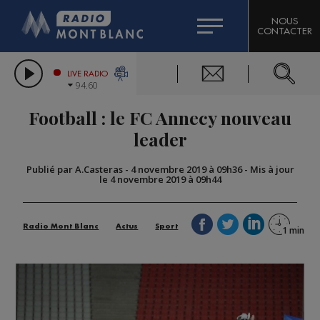
HOROSCOPE
CITIZEN MACHINERY
NOUS
CONTACTER
COMPAGNIE DU MONT-BLANC
LES CHRONIQUES DE L'EXPERT
GRAND MASSIF DOMAINES SKIABLES
LIVE RADIO
94.60
BORINI
Football : le FC Annecy nouveau
BIGARD
leader
Publié par A.Casteras
-
4 novembre 2019 à 09h36
-
Mis à jour
le 4 novembre 2019 à 09h44
Radio Mont Blanc
Actus
Sport