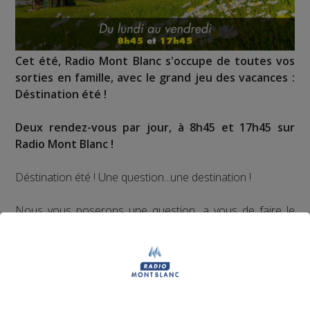
Cet été, Radio Mont Blanc s'occupe de toutes vos
sorties en famille, avec le grand jeu des vacances :
Déstination été !
Deux rendez-vous par jour, à 8h45 et 17h45 sur
Radio Mont Blanc !
Déstination été ! Une question...une destination !
Nous vous poserons une question, a vous de faire le
bon choix entre les 3 réponses pour repartir avec vos
entrées pour un maximum d'activités dans la région !
Inscription par téléphone toute la journée pour
participer aux 2 tirages au sort par jour à 8h45 et 17h45.