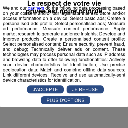
Appelez le standard au 04 50 58 24 09
Le respect de votre vie
We and our
partners
do the following data processing based
privée est notre priorité
on your consent and/or our legitimate interest: Store and/or
Pour cette semaine on vous offre vos entrées pour vous
access information on a device; Select basic ads; Create a
et la personne de votre choix pour
WALIBI RHONE
personalised ads profile; Select personalised ads; Measure
ALPES
!
ad performance; Measure content performance; Apply
market research to generate audience insights; Develop and
improve products; Create a personalised content profile;
Nathan est allé tester pour vous
Verticalp Émosson,
Select personalised content; Ensure security, prevent fraud,
dans la Vallée du Trient
:
and debug; Technically deliver ads or content. These
technologies may process personal data such as IP address
and browsing data to offer following functionalities: Actively
scan device characteristics for identification; Use precise
geolocation data; Match and combine offline data sources;
Link different devices; Receive and use automatically-sent
device characteristics for identification.
J'ACCEPTE
JE REFUSE
PLUS D'OPTIONS