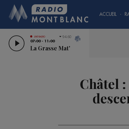
ACCUEIL
R
94.60
LIVE RADIO
07:00 - 11:00
La Grasse Mat'
Châtel :
desce