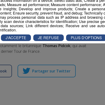
r access information on a device; Select basic ads; Create a per
 ads; Measure ad performance; Measure content performance; A
e insights; Develop and improve products; Create a personali
ontent; Ensure security, prevent fraud, and debug; Technically d
ay process personal data such as IP address and browsing da
vely scan device characteristics for identification; Use precise g
 data sources; Link different devices; Receive and use autom
ntification.
de France intervient moins de deux semaines avant
J'ACCEPTE
JE REFUSE
PLUS D'OPTIONS
 qui auront lieu aux Gets du mercredi 24 août au
notamment le britannique
Thomas Pidcok
, qui avait
u dernier Tour de France.
book
Partager sur Twitter