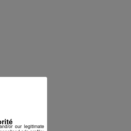
rité
nd/or our legitimate