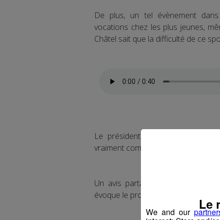
De plus, un tel évènement dans l
vocations chez les plus jeunes, m
Châtel sait que la difficulté de ce sp
Le président du club espère qu’a
vraiment compte de la difficulté du V
Un avis partagé par
François De
évoque le profil particulier de la pis
Le 
We and our
partner