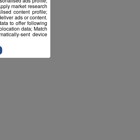
sonalised ads profile;
pply market research
sed content profile;
eliver ads or content.
ta to offer following
eolocation data; Match
atically-sent device