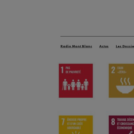
Radio Mont Blanc
Actus
Les Dossie