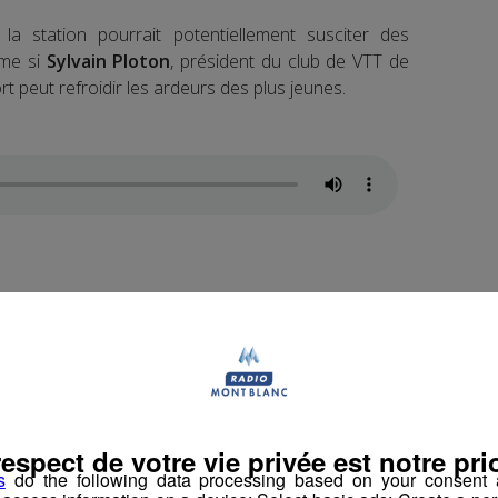
a station pourrait potentiellement susciter des
ême si
Sylvain Ploton
, président du club de VTT de
ort peut refroidir les ardeurs des plus jeunes.
vec cet événement, les spectateurs se rendront
TT de descente et de la technicité d’un tel sport.
bergé
, responsable du
Bike Park de Châtel
, qui
te qui attend les descendeurs.
respect de votre vie privée est notre prio
s
do the following data processing based on your consent a