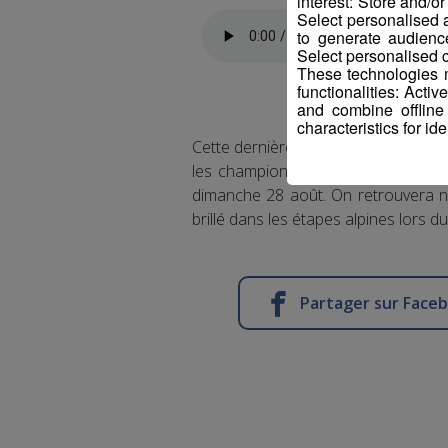
interest: Store and/o
Select personalised
to generate audienc
Select personalised c
These technologies m
functionalities: Acti
and combine offline
characteristics for ide
Cette dernière manche de la coupe 
les championnats du monde de VTT
dimanche 28 août. On retrouvera 
brillé dans les étapes alpines lors d
Partager sur Face