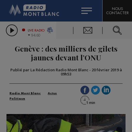
HOROSCOPE
CITIZEN MACHINERY
NOUS
CONTACTER
COMPAGNIE DU MONT-BLANC
LES CHRONIQUES DE L'EXPERT
GRAND MASSIF DOMAINES SKIABLES
LIVE RADIO
94.60
BORINI
Genève : des milliers de gilets
BIGARD
jaunes devant l’ONU
Publié par La Rédaction Radio Mont Blanc
-
20 février 2019 à
09h53
Radio Mont Blanc
Actus
Politique