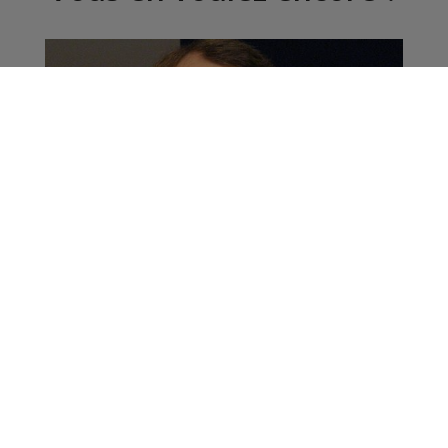
Chamonix/Saint-
Gervais : Emmanuel
Macron en visite jeudi
13 février