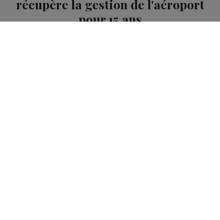
récupère la gestion de l'aéroport
pour 15 ans
Publié par La Rédaction Radio Mont Blanc
-
10 novembre
2020 à 09h56
Radio Mont Blanc
Actus
Économie