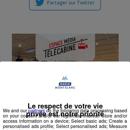
Partager sur Twitter
Le respect de votre vie
We and our
partners
do the following data processing based
privée est notre priorité
on your consent and/or our legitimate interest: Store and/or
access information on a device; Select basic ads; Create a
personalised ads profile; Select personalised ads; Measure