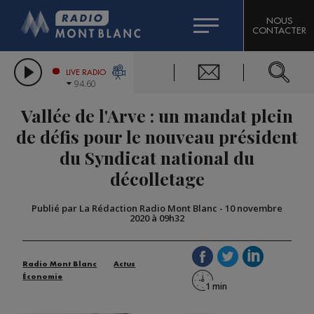
HOROSCOPE
CITIZEN MACHINERY
NOUS
CONTACTER
COMPAGNIE DU MONT-BLANC
LES CHRONIQUES DE L'EXPERT
GRAND MASSIF DOMAINES SKIABLES
LIVE RADIO
94.60
BORINI
Vallée de l'Arve : un mandat plein
BIGARD
de défis pour le nouveau président
du Syndicat national du
décolletage
Publié par La Rédaction Radio Mont Blanc
-
10 novembre
2020 à 09h32
Radio Mont Blanc
Actus
Économie