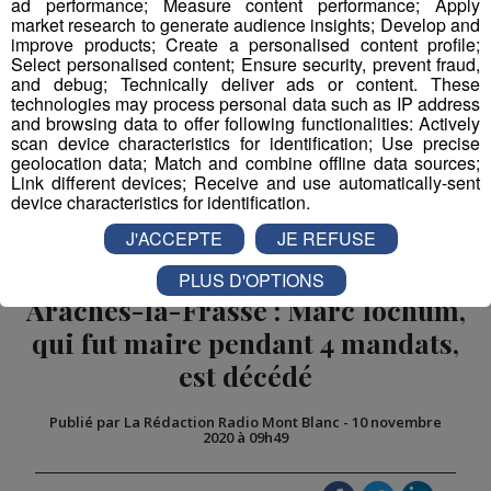
ad performance; Measure content performance; Apply
market research to generate audience insights; Develop and
improve products; Create a personalised content profile;
Select personalised content; Ensure security, prevent fraud,
and debug; Technically deliver ads or content. These
technologies may process personal data such as IP address
and browsing data to offer following functionalities: Actively
scan device characteristics for identification; Use precise
geolocation data; Match and combine offline data sources;
Link different devices; Receive and use automatically-sent
device characteristics for identification.
J'ACCEPTE
JE REFUSE
PLUS D'OPTIONS
Arâches-la-Frasse : Marc Iochum,
qui fut maire pendant 4 mandats,
est décédé
Publié par La Rédaction Radio Mont Blanc
-
10 novembre
2020 à 09h49