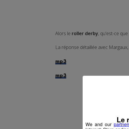
Alors le
roller derby
, qu'est-ce que 
La réponse détaillée avec Margaux, 
mp3
mp3
Le 
We and our
partner