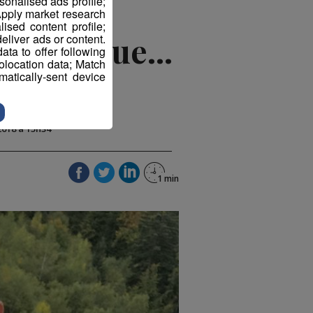
sonalised ads profile;
pply market research
sed content profile;
'élastique...
eliver ads or content.
ta to offer following
eolocation data; Match
atically-sent device
2018 à 15h34