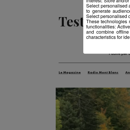
interest: Store and/o
Select personalised
to generate audienc
Testé Approu
Select personalised c
These technologies m
functionalities: Acti
and combine offline
characteristics for ide
Publié par 
Le Magazine
Radio Mont Blanc
An