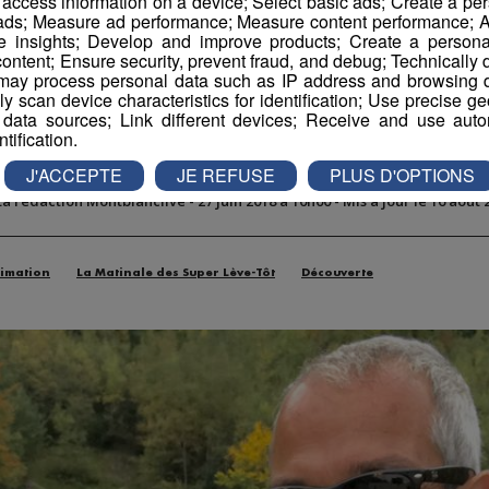
r access information on a device; Select basic ads; Create a per
 ads; Measure ad performance; Measure content performance; A
e insights; Develop and improve products; Create a personali
vé | Faites du Saut à l
ontent; Ensure security, prevent fraud, and debug; Technically d
ay process personal data such as IP address and browsing da
vely scan device characteristics for identification; Use precise g
en vélo avec Jessica !
 data sources; Link different devices; Receive and use autom
ntification.
J'ACCEPTE
JE REFUSE
PLUS D'OPTIONS
La rédaction Montblanclive
-
27 juin 2018 à 10h00
-
Mis à jour le 16 août 
imation
La Matinale des Super Lève-Tôt
Découverte