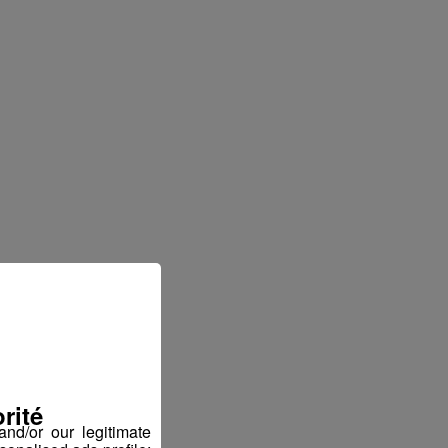
ter
rité
nd/or our legitimate