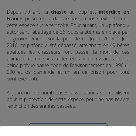
Depuis 70 ans, la
chasse
au loup est
interdite en
France
, puisqu’elle a dans le passé causé l’extinction de
cette espèce sur le territoire. Pour autant, un « plafond »
autorisant l’abattage de 36 loups a été mis en place par
le gouvernement. Sur la période de Juillet 2015 à Juin
2016, ce plafond a été dépassé, atteignant les 49 bêtes
abattues les chasseurs font passer la mort de ces
animaux comme « accidentelles » en évitant ainsi la
peine prévue par le code de l’environnement en 1996 (1
500 euros d’amende et un an de prison pour tout
contrevenant).
Aujourd’hui, de nombreuses associations se mobilisent
pour la protection de cette espèce, pour ne pas revivre
l’extinction des années passées.
Partager sur Facebook