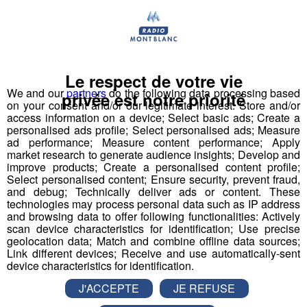
Partager sur Twitter
Le respect de votre vie
We and our
partners
do the following data processing based
privée est notre priorité
on your consent and/or our legitimate interest: Store and/or
access information on a device; Select basic ads; Create a
Testé Approuvé | Faites du Saut à
personalised ads profile; Select personalised ads; Measure
ad performance; Measure content performance; Apply
l'élastique... en vélo avec Jessica !
market research to generate audience insights; Develop and
improve products; Create a personalised content profile;
Publié par La rédaction Montblanclive
-
27 juin 2018 à 10h00
Select personalised content; Ensure security, prevent fraud,
-
Mis à jour le 16 août 2018 à 15h34
and debug; Technically deliver ads or content. These
technologies may process personal data such as IP address
and browsing data to offer following functionalities: Actively
scan device characteristics for identification; Use precise
geolocation data; Match and combine offline data sources;
Le Magazine
Radio Mont Blanc
Animation
Link different devices; Receive and use automatically-sent
La Matinale des Super Lève-Tôt
Découverte
device characteristics for identification.
J'ACCEPTE
JE REFUSE