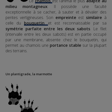
Le
chamois
est l’animal le plus
adapté au
milieu montagneux
. Il possède une faculté
exceptionnelle à se cacher, à sauter et à dévaler des
pentes vertigineuses. Son
empreinte
est
similaire
à
celle du
bouquetin
et est reconnaissable par sa
symétrie parfaite entre les deux sabots
. Le filet
(intervalle entre les deux sabots) est en partie occupé
par une membrane, absente chez le bouquetin, qui
permet au chamois une
portance stable
sur la plupart
des terrains.
Un plantigrade, la marmotte