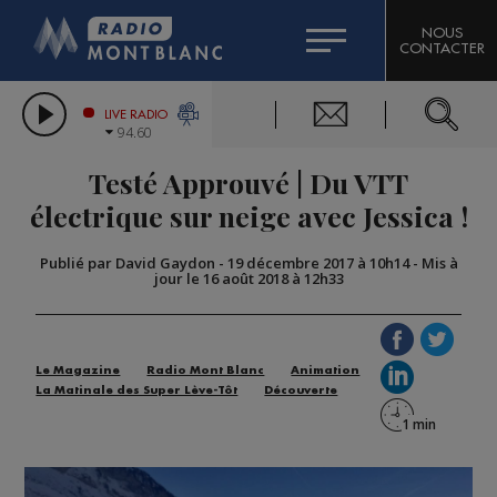
HOROSCOPE
CITIZEN MACHINERY
NOUS
CONTACTER
COMPAGNIE DU MONT-BLANC
LES CHRONIQUES DE L'EXPERT
GRAND MASSIF DOMAINES SKIABLES
LIVE RADIO
94.60
BORINI
Testé Approuvé | Du VTT
BIGARD
électrique sur neige avec Jessica !
Publié par David Gaydon
-
19 décembre 2017 à 10h14
-
Mis à
jour le 16 août 2018 à 12h33
Le Magazine
Radio Mont Blanc
Animation
La Matinale des Super Lève-Tôt
Découverte