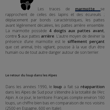
Les traces de
marmotte
se
rapprochent de celles des lapins et des écureuils ;
déplacement par bonds caractéristiques, les pattes
avant légèrement décalées, les pattes arrière ensemble.
La marmotte possède
4 doigts aux pattes avant
,
contre
5
aux pattes
arrière
.
L’autre moyen de deviner la
présence d’une marmotte est le
sifflement
perçant
que cet animal, très vigilant, pousse à la vue d’un être
humain ou de tout autre danger autour de son terrier.
Le retour du loup dans les Alpes
Dans les années 1990, le
loup
a fait sa
réapparition
dans les Alpes de Sud pour s’étendre à la totalité de l’Arc
Alpin. A ce jour, le territoire Français compte environ 160
loups, un chiffre bien bas en comparaison de nos voisins
(2500 en Espagne, 600 en Italie).