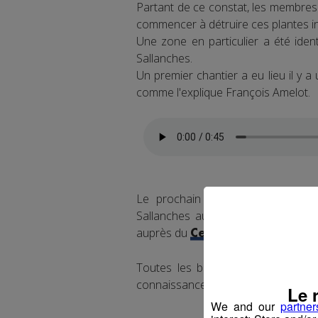
Partant de ce constat, les membres
commencer à détruire ces plantes in
Une zone en particulier a été ident
Sallanches.
Un premier chantier a eu lieu il y a
comme l'explique François Amelot.
Le prochain chantier de lutte co
Sallanches aura lieu le samedi 8 jui
auprès du
Centre de la Natur
Toutes les bonnes volontés sont 
connaissances en botanique.
Le 
We and our
partner