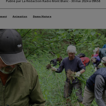
Publié par La Rédaction Radio Mont Blanc
-
30 mai 2024 à 09h58
ement
Animation
Dame Nature