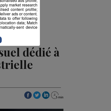
sonalised ads profile;
pply market research
sed content profile;
eliver ads or content.
ta to offer following
eolocation data; Match
atically-sent device
uel dédié à
trielle