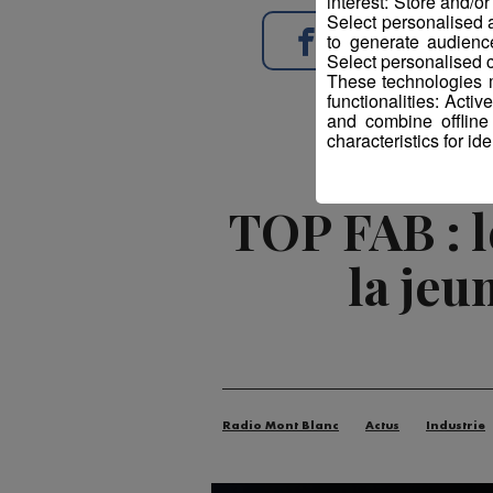
interest: Store and/o
Select personalised
to generate audienc
Partager sur Face
Select personalised c
These technologies m
functionalities: Acti
and combine offline
characteristics for ide
TOP FAB : 
la jeu
Radio Mont Blanc
Actus
Industrie