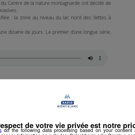
 du Centre de la nature montagnarde ont décidé de
vasives.
ifiée : la zone au niveau du lac nord des Ilettes à
 une dizaine de jours. Le premier d’une longue série,
ntre les plantes invasives au lac des Ilettes de
n. Pour y participer, il suffit de se faire connaître
.
e Montagnarde
les bienvenues, quelques soient votre âge et vos
respect de votre vie privée est notre prio
s
do the following data processing based on your consent a