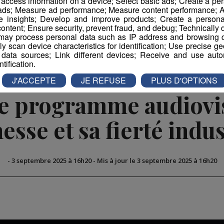
r access information on a device; Select basic ads; Create a per
 ads; Measure ad performance; Measure content performance; A
e insights; Develop and improve products; Create a personali
book
Partager sur Twitter
ontent; Ensure security, prevent fraud, and debug; Technically d
ay process personal data such as IP address and browsing da
vely scan device characteristics for identification; Use precise g
 data sources; Link different devices; Receive and use autom
ntification.
J'ACCEPTE
JE REFUSE
PLUS D'OPTIONS
le programme audiovis
nesse et sa fierté indus
-
3 septembre 2025 à 16h20
-
Mis à jour le 3 septembre 2025 à 16h20