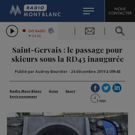
HOROSCOPE
CITIZEN MACHINERY
NOUS
CONTACTER
COMPAGNIE DU MONT-BLANC
LES CHRONIQUES DE L'EXPERT
GRAND MASSIF DOMAINES SKIABLES
LIVE RADIO
94.60
BORINI
Saint-Gervais : le passage pour
BIGARD
skieurs sous la RD43 inaugurée
Publié par Audrey Bourdier
-
24 décembre 2019 à 09h48
Radio Mont Blanc
Actus
Sport
Environnement