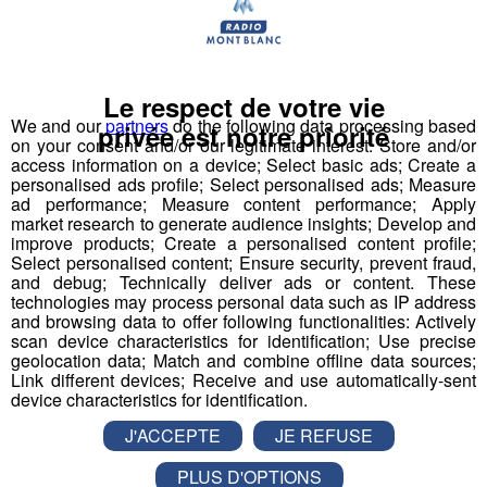
Nous vous poserons une question, a vous de faire le
bon choix entre les 3 réponses pour repartir avec vos
entrées pour un maximum d'activités dans la région !
Le respect de votre vie
We and our
partners
do the following data processing based
privée est notre priorité
Inscription par téléphone toute la journée pour
on your consent and/or our legitimate interest: Store and/or
access information on a device; Select basic ads; Create a
participer aux 2 tirages au sort par jour à 8h45 et 17h45.
personalised ads profile; Select personalised ads; Measure
Appelez le standard au 04 50 58 24 09
ad performance; Measure content performance; Apply
market research to generate audience insights; Develop and
improve products; Create a personalised content profile;
Pour cette semaine on vous offre vos entrées pour vous
Select personalised content; Ensure security, prevent fraud,
et la personne de votre choix pour
WALIBI RHONE
and debug; Technically deliver ads or content. These
ALPES
!
technologies may process personal data such as IP address
and browsing data to offer following functionalities: Actively
scan device characteristics for identification; Use precise
Nathan est allé tester pour vous
Verticalp Émosson,
geolocation data; Match and combine offline data sources;
dans la Vallée du Trient
:
Link different devices; Receive and use automatically-sent
device characteristics for identification.
J'ACCEPTE
JE REFUSE
PLUS D'OPTIONS