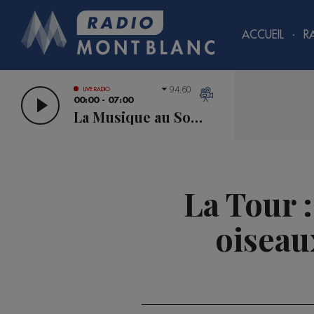
ACCUEIL
R
94.60
LIVE RADIO
00:00 - 07:00
La Musique au Sommet
La Tour :
oiseau