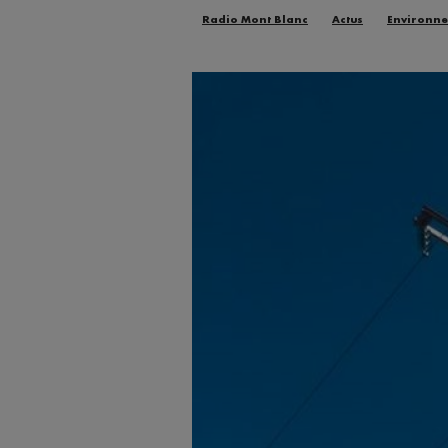
Radio Mont Blanc
Actus
Environn