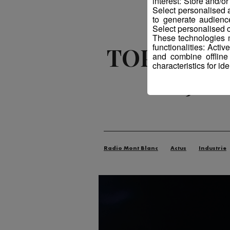
interest: Store and/o
Select personalised
to generate audienc
Select personalised c
These technologies m
functionalities: Acti
TOP FAB : 
and combine offline
characteristics for ide
la jeu
Radio Mont Blanc
Actus
Industrie