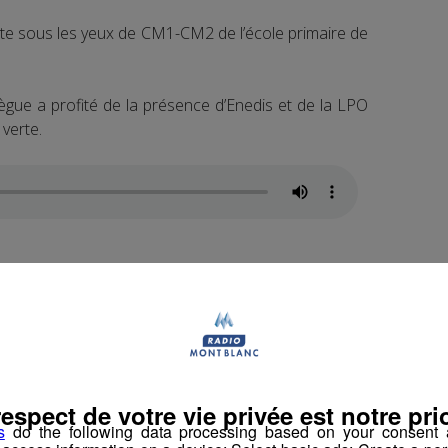
aite sous les yeux de CM1-CM2 de l’école primaire de
ègue a profité de la présence d’Enedis et de la LPO
verte.
edis et la LPO d’AURA sont devenus une figure de
tion des oiseaux.
book
Partager sur Twitter
respect de votre vie privée est notre prio
s
do the following data processing based on your consent a