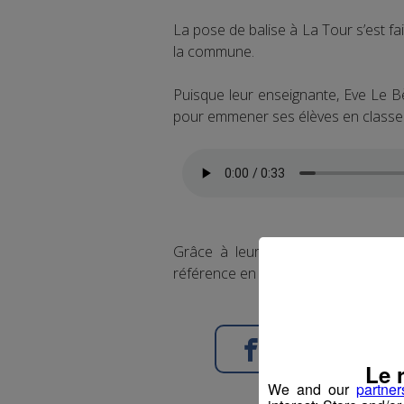
La pose de balise à La Tour s’est f
la commune.
Puisque leur enseignante, Eve Le B
pour emmener ses élèves en classe 
Grâce à leur travail conjoint, En
référence en Europe dans la protec
Partager sur Face
Le 
We and our
partner