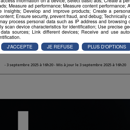
r access information on a device; Select basic ads; Create a per
 ads; Measure ad performance; Measure content performance; A
e insights; Develop and improve products; Create a personali
ontent; Ensure security, prevent fraud, and debug; Technically d
ay process personal data such as IP address and browsing da
vely scan device characteristics for identification; Use precise g
le programme audiovis
 data sources; Link different devices; Receive and use autom
ntification.
nesse et sa fierté indus
J'ACCEPTE
JE REFUSE
PLUS D'OPTIONS
-
3 septembre 2025 à 16h20
-
Mis à jour le 3 septembre 2025 à 16h20