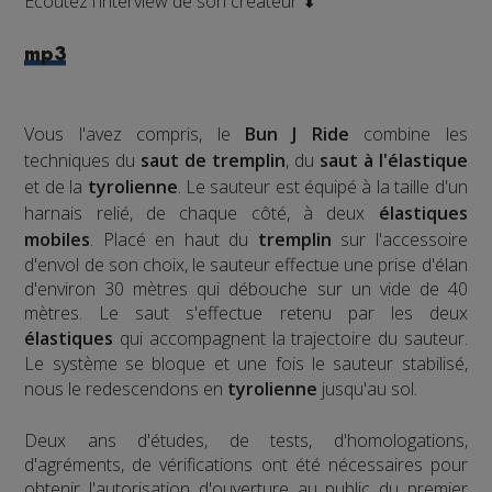
Écoutez l'interview de son créateur ⬇
mp3
Vous l'avez compris, le
Bun J Ride
combine les
techniques du
saut de tremplin
, du
saut à l'élastique
et de la
tyrolienne
. Le sauteur est équipé à la taille d'un
harnais relié, de chaque côté, à deux
élastiques
mobiles
. Placé en haut du
tremplin
sur l'accessoire
d'envol de son choix, le sauteur effectue une prise d'élan
d'environ 30 mètres qui débouche sur un vide de 40
mètres. Le saut s'effectue retenu par les deux
élastiques
qui accompagnent la trajectoire du sauteur.
Le système se bloque et une fois le sauteur stabilisé,
nous le redescendons en
tyrolienne
jusqu'au sol.
​Deux ans d'études, de tests, d'homologations,
d'agréments, de vérifications ont été nécessaires pour
obtenir l'autorisation d'ouverture au public du premier