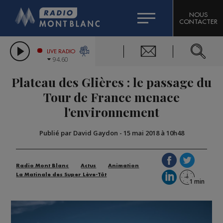
HOROSCOPE
CITIZEN MACHINERY
NOUS
CONTACTER
COMPAGNIE DU MONT-BLANC
LES CHRONIQUES DE L'EXPERT
GRAND MASSIF DOMAINES SKIABLES
LIVE RADIO
94.60
BORINI
Plateau des Glières : le passage du
BIGARD
Tour de France menace
l'environnement
Publié par David Gaydon
-
15 mai 2018 à 10h48
Radio Mont Blanc
Actus
Animation
La Matinale des Super Lève-Tôt