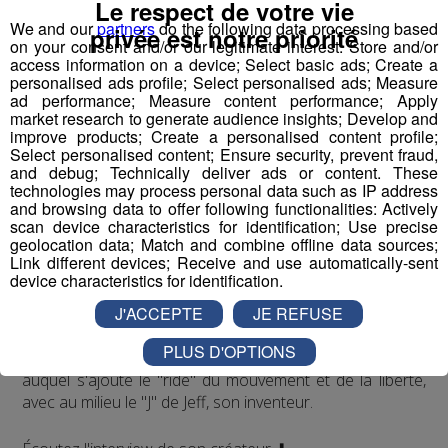
Le respect de votre vie
We and our
partners
do the following data processing based
privée est notre priorité
on your consent and/or our legitimate interest: Store and/or
access information on a device; Select basic ads; Create a
personalised ads profile; Select personalised ads; Measure
ad performance; Measure content performance; Apply
market research to generate audience insights; Develop and
improve products; Create a personalised content profile;
Jean-François Michelin est un
haut-savoyard
qui a
Select personalised content; Ensure security, prevent fraud,
commencé par travailler en station de skis. Il a ensuite
and debug; Technically deliver ads or content. These
accompagné l'inventeur du
saut à l'élastique
, AJ
technologies may process personal data such as IP address
Hackett, en Normandie, à Bali et en Nouvelle Zélande,
and browsing data to offer following functionalities: Actively
avec plus de
70 000 sauts
à son actif. Il a eu l'idée d'un
scan device characteristics for identification; Use precise
geolocation data; Match and combine offline data sources;
tremplin de saut à l'élastique
révolutionnaire en 2008
Link different devices; Receive and use automatically-sent
et a créé le
Bun J Ride
en 2009.
device characteristics for identification.
J'ACCEPTE
JE REFUSE
Bun J
Quoi ?
Le nom
Bun J Ride
est inspiré de la prononciation
PLUS D'OPTIONS
anglaise du
saut à l'élastique
("bungee" ou "bungy")
auquel s'ajoute le "ride" du mouvement et de la liberté,
avec au milieu le "J" de Jeff, son inventeur.