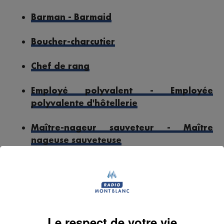
Barman - Barmaid
Boucher-charcutier
Chef de rang
Employé polyvalent - Employée
polyvalente d'hôtellerie
Maître-nageur sauveteur - Maître
nageuse sauveteuse
Professeur de physiques
Responsable accueil restauration H-F
Serveur - Serveuse de restaurant
Le respect de votre vie