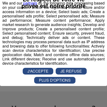
We and our
partners
do the following data processing based
privée est notre priorité
on your consent and/or our legitimate interest: Store and/or
Serveur - serveuse
access information on a device; Select basic ads; Create a
personalised ads profile; Select personalised ads; Measure
Technicien(ne) contrôle et qualité
ad performance; Measure content performance; Apply
market research to generate audience insights; Develop and
mécanique travail métaux
improve products; Create a personalised content profile;
Select personalised content; Ensure security, prevent fraud,
and debug; Technically deliver ads or content. These
technologies may process personal data such as IP address
and browsing data to offer following functionalities: Actively
scan device characteristics for identification; Use precise
Partager sur Facebook
geolocation data; Match and combine offline data sources;
Link different devices; Receive and use automatically-sent
device characteristics for identification.
J'ACCEPTE
JE REFUSE
Partager sur Twitter
PLUS D'OPTIONS