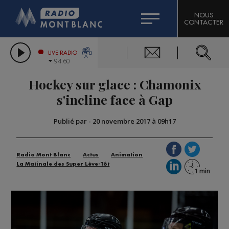
HOROSCOPE
CITIZEN MACHINERY
NOUS
CONTACTER
COMPAGNIE DU MONT-BLANC
LES CHRONIQUES DE L'EXPERT
GRAND MASSIF DOMAINES SKIABLES
LIVE RADIO
94.60
BORINI
Hockey sur glace : Chamonix
BIGARD
s'incline face à Gap
Publié par
-
20 novembre 2017 à 09h17
Radio Mont Blanc
Actus
Animation
La Matinale des Super Lève-Tôt