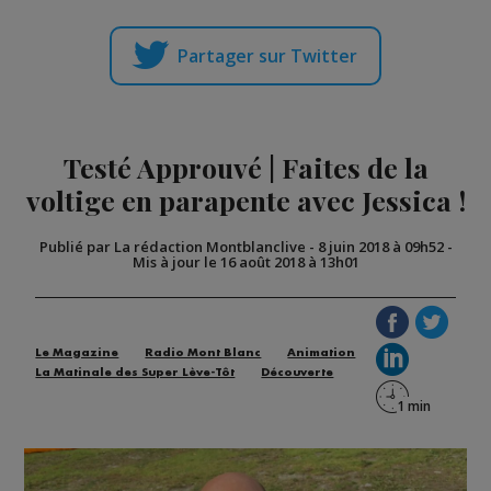
Partager sur Twitter
Testé Approuvé | Faites de la
voltige en parapente avec Jessica !
Publié par La rédaction Montblanclive
-
8 juin 2018 à 09h52
-
Mis à jour le 16 août 2018 à 13h01
Le Magazine
Radio Mont Blanc
Animation
La Matinale des Super Lève-Tôt
Découverte