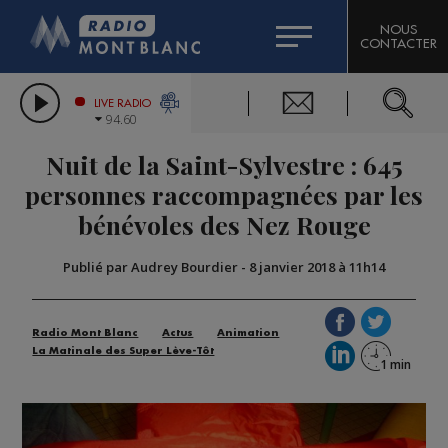
HOROSCOPE
CITIZEN MACHINERY
NOUS
CONTACTER
COMPAGNIE DU MONT-BLANC
LES CHRONIQUES DE L'EXPERT
GRAND MASSIF DOMAINES SKIABLES
LIVE RADIO
94.60
BORINI
Nuit de la Saint-Sylvestre : 645
BIGARD
personnes raccompagnées par les
bénévoles des Nez Rouge
Publié par Audrey Bourdier
-
8 janvier 2018 à 11h14
Radio Mont Blanc
Actus
Animation
La Matinale des Super Lève-Tôt