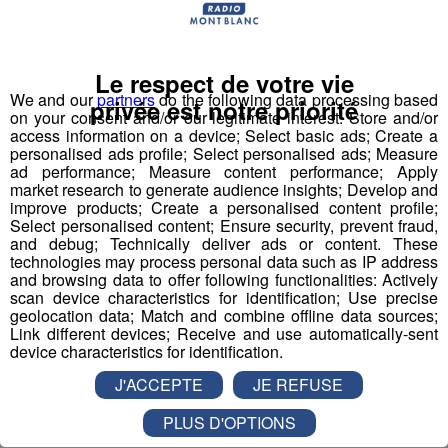
Le nom
Bun J Ride
est inspiré de la prononciation
anglaise du
saut à l'élastique
("bungee" ou "bungy")
auquel s'ajoute le "ride" du mouvement et de la liberté,
Le respect de votre vie
avec au milieu le "J" de Jeff, son inventeur.
We and our
partners
do the following data processing based
privée est notre priorité
on your consent and/or our legitimate interest: Store and/or
Écoutez l'interview de son créateur ⬇
access information on a device; Select basic ads; Create a
personalised ads profile; Select personalised ads; Measure
ad performance; Measure content performance; Apply
mp3
market research to generate audience insights; Develop and
improve products; Create a personalised content profile;
Select personalised content; Ensure security, prevent fraud,
and debug; Technically deliver ads or content. These
Vous l'avez compris, le
Bun J Ride
combine les
technologies may process personal data such as IP address
techniques du
saut de tremplin
, du
saut à l'élastique
and browsing data to offer following functionalities: Actively
et de la
tyrolienne
. Le sauteur est équipé à la taille d'un
scan device characteristics for identification; Use precise
geolocation data; Match and combine offline data sources;
harnais relié, de chaque côté, à deux
élastiques
Link different devices; Receive and use automatically-sent
mobiles
. Placé en haut du
tremplin
sur l'accessoire
device characteristics for identification.
d'envol de son choix, le sauteur effectue une prise d'élan
J'ACCEPTE
JE REFUSE
d'environ 30 mètres qui débouche sur un vide de 40
mètres. Le saut s'effectue retenu par les deux
PLUS D'OPTIONS
élastiques
qui accompagnent la trajectoire du sauteur.