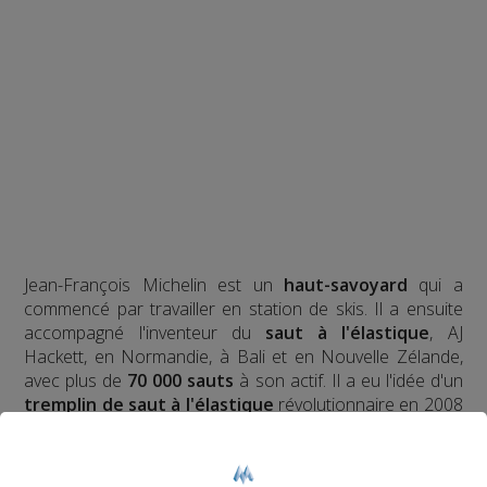
Jean-François Michelin est un
haut-savoyard
qui a
commencé par travailler en station de skis. Il a ensuite
accompagné l'inventeur du
saut à l'élastique
, AJ
Hackett, en Normandie, à Bali et en Nouvelle Zélande,
avec plus de
70 000 sauts
à son actif. Il a eu l'idée d'un
tremplin de saut à l'élastique
révolutionnaire en 2008
et a créé le
Bun J Ride
en 2009.
Bun J
Quoi ?