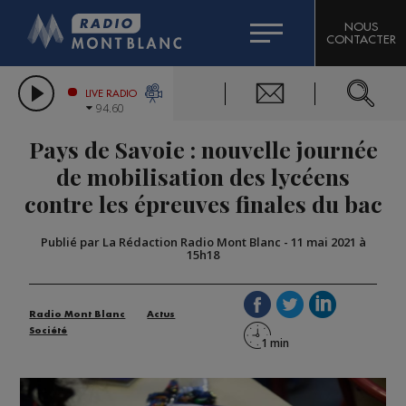
HOROSCOPE
CITIZEN MACHINERY
NOUS
CONTACTER
COMPAGNIE DU MONT-BLANC
LES CHRONIQUES DE L'EXPERT
GRAND MASSIF DOMAINES SKIABLES
LIVE RADIO
94.60
BORINI
Pays de Savoie : nouvelle journée
BIGARD
de mobilisation des lycéens
contre les épreuves finales du bac
Publié par La Rédaction Radio Mont Blanc
-
11 mai 2021 à
15h18
Radio Mont Blanc
Actus
Société