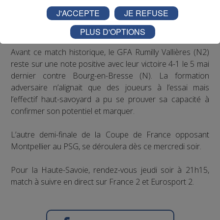
J'ACCEPTE
JE REFUSE
PLUS D'OPTIONS
Avant ce match historique, le GFA Rumilly Vallières (N2)
reste sur une note positive avec leur victoire 4-1 le 5 mai
dernier contre Bourg-en-Bresse (N). La formation
adversaire n’alignait que des joueurs à l’essai mais
l’effectif haut-savoyard a pu se prouver sa capacité à
confirmer son potentiel et marquer.
L’autre demi-finale de la Coupe de France opposant
Montpellier au PSG, se déroulera dès ce mercredi soir.
Pour la Haute-Savoie, rendez-vous jeudi soir à 21h15,
match à suivre en direct sur France 2 et Eurosport 2.