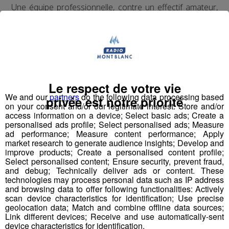
Une équipe professionnelle, contre un effectif amateur,
non, cela ne veut pas dire que tout est joué d'avance
pour le coach du GFA Rumilly-Vallières Fatsah Amghar.
Le respect de votre vie
We and our
partners
do the following data processing based
privée est notre priorité
on your consent and/or our legitimate interest: Store and/or
Pour les joueurs, rencontrés il y a une semaine à
access information on a device; Select basic ads; Create a
l'entraînement sur la pelouse du stade de Vallières, cette
personalised ads profile; Select personalised ads; Measure
aventure était encore un rêve éveillé qu’ils avaient du mal
ad performance; Measure content performance; Apply
market research to generate audience insights; Develop and
à réaliser.
improve products; Create a personalised content profile;
Mais ils ont déjà leur propre avis sur l’adversaire,
Select personalised content; Ensure security, prevent fraud,
Monaco.
and debug; Technically deliver ads or content. These
technologies may process personal data such as IP address
and browsing data to offer following functionalities: Actively
Ousmane Diaby, 32 ans, défenseur, et Ferhat Yuce 25
scan device characteristics for identification; Use precise
ans, milieu de terrain du GFA Rumilly-Vallières.
geolocation data; Match and combine offline data sources;
Link different devices; Receive and use automatically-sent
device characteristics for identification.