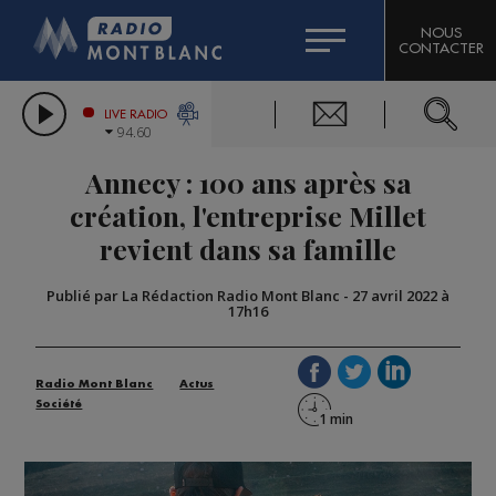
HOROSCOPE
CITIZEN MACHINERY
NOUS
CONTACTER
COMPAGNIE DU MONT-BLANC
LES CHRONIQUES DE L'EXPERT
GRAND MASSIF DOMAINES SKIABLES
LIVE RADIO
94.60
BORINI
Annecy : 100 ans après sa
BIGARD
création, l'entreprise Millet
revient dans sa famille
Publié par La Rédaction Radio Mont Blanc
-
27 avril 2022 à
17h16
Radio Mont Blanc
Actus
Société