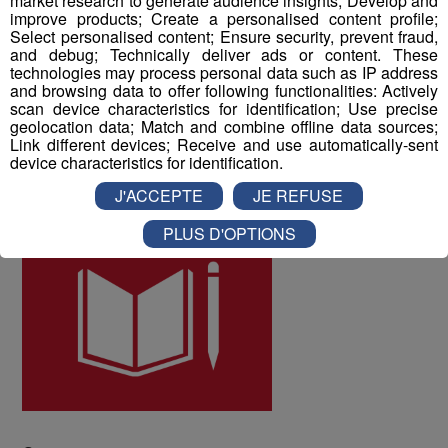
market research to generate audience insights; Develop and
les collaborateurs ont donné une note globale de 8 sur
improve products; Create a personalised content profile;
10 à la qualité de vie au travail au sein du Groupe Mont
Select personalised content; Ensure security, prevent fraud,
and debug; Technically deliver ads or content. These
Blanc Médias.
technologies may process personal data such as IP address
and browsing data to offer following functionalities: Actively
scan device characteristics for identification; Use precise
ODD numéro 4 : Education de qualité
geolocation data; Match and combine offline data sources;
Link different devices; Receive and use automatically-sent
device characteristics for identification.
J'ACCEPTE
JE REFUSE
PLUS D'OPTIONS