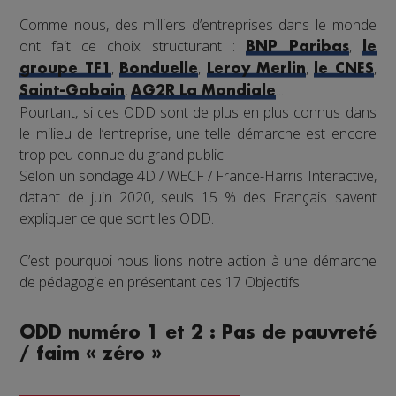
Comme nous, des milliers d’entreprises dans le monde
ont fait ce choix structurant :
,
BNP Paribas
le
,
,
,
,
groupe TF1
Bonduelle
Leroy Merlin
le CNES
,
...
Saint-Gobain
AG2R La Mondiale
Pourtant, si ces ODD sont de plus en plus connus dans
le milieu de l’entreprise, une telle démarche est encore
trop peu connue du grand public.
Selon un sondage 4D / WECF / France-Harris Interactive,
datant de juin 2020, seuls 15 % des Français savent
expliquer ce que sont les ODD.
C’est pourquoi nous lions notre action à une démarche
de pédagogie en présentant ces 17 Objectifs.
ODD numéro 1 et 2 : Pas de pauvreté
/ faim « zéro »