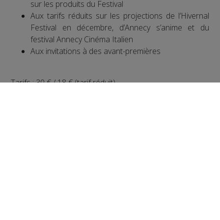
sur les produits du Festival
Aux tarifs réduits sur les projections de l’Hivernal
Festival en décembre, d’Annecy s’anime et du
festival Annecy Cinéma Italien
Aux invitations à des avant-premières
Tarifs : 30 € / 18 € (tarif réduit)
Partager sur Facebook
Partager sur Twitter