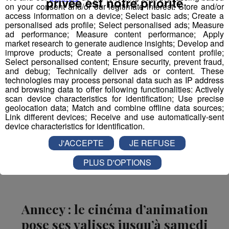
privée est notre priorité
on your consent and/or our legitimate interest: Store and/or
access information on a device; Select basic ads; Create a
personalised ads profile; Select personalised ads; Measure
ad performance; Measure content performance; Apply
market research to generate audience insights; Develop and
improve products; Create a personalised content profile;
Select personalised content; Ensure security, prevent fraud,
and debug; Technically deliver ads or content. These
technologies may process personal data such as IP address
and browsing data to offer following functionalities: Actively
scan device characteristics for identification; Use precise
geolocation data; Match and combine offline data sources;
Link different devices; Receive and use automatically-sent
device characteristics for identification.
J'ACCEPTE
JE REFUSE
PLUS D'OPTIONS
Annecy : le cinéma d’animation
pose ses valises jusqu’à samedi