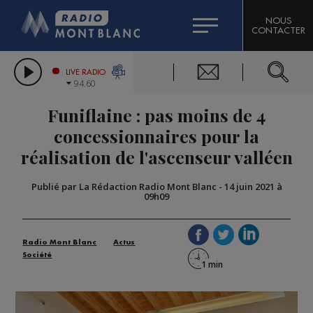
HOROSCOPE
CITIZEN MACHINERY
NOUS
CONTACTER
COMPAGNIE DU MONT-BLANC
LES CHRONIQUES DE L'EXPERT
GRAND MASSIF DOMAINES SKIABLES
LIVE RADIO
94.60
BORINI
Funiflaine : pas moins de 4
BIGARD
concessionnaires pour la
réalisation de l'ascenseur valléen
Publié par La Rédaction Radio Mont Blanc
-
14 juin 2021 à
09h09
Radio Mont Blanc
Actus
Société