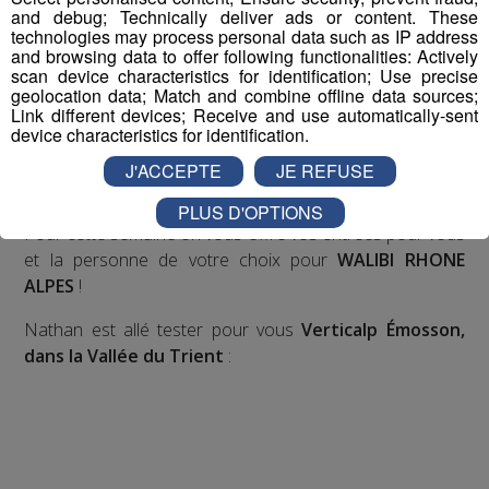
and debug; Technically deliver ads or content. These
Nous vous poserons une question, a vous de faire le
technologies may process personal data such as IP address
bon choix entre les 3 réponses pour repartir avec vos
and browsing data to offer following functionalities: Actively
scan device characteristics for identification; Use precise
entrées pour un maximum d'activités dans la région !
geolocation data; Match and combine offline data sources;
Link different devices; Receive and use automatically-sent
Inscription par téléphone toute la journée pour
device characteristics for identification.
participer aux 2 tirages au sort par jour à 8h45 et 17h45.
J'ACCEPTE
JE REFUSE
Appelez le standard au 04 50 58 24 09
PLUS D'OPTIONS
Pour cette semaine on vous offre vos entrées pour vous
et la personne de votre choix pour
WALIBI RHONE
ALPES
!
Nathan est allé tester pour vous
Verticalp Émosson,
dans la Vallée du Trient
: