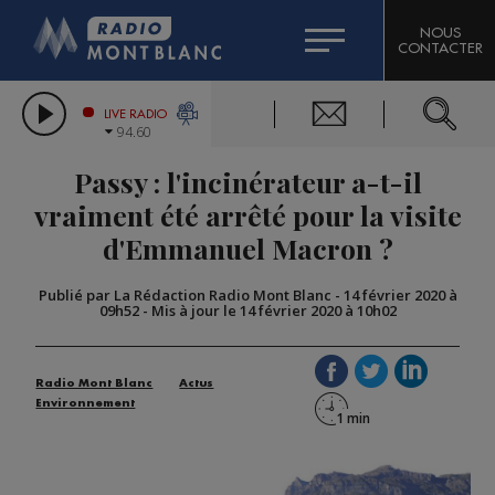
HOROSCOPE
CITIZEN MACHINERY
NOUS
CONTACTER
COMPAGNIE DU MONT-BLANC
LES CHRONIQUES DE L'EXPERT
GRAND MASSIF DOMAINES SKIABLES
LIVE RADIO
94.60
BORINI
Passy : l'incinérateur a-t-il
BIGARD
vraiment été arrêté pour la visite
d'Emmanuel Macron ?
Publié par La Rédaction Radio Mont Blanc
-
14 février 2020 à
09h52
-
Mis à jour le 14 février 2020 à 10h02
Radio Mont Blanc
Actus
Environnement