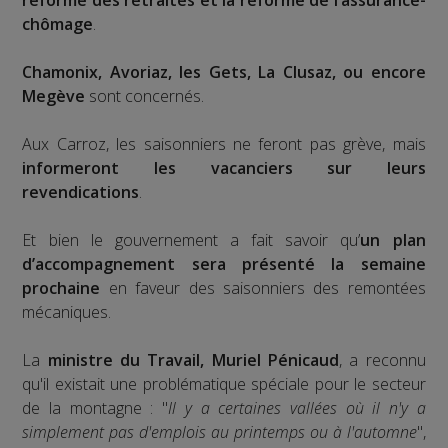
réforme des retraites et la réforme de l’assurance-
chômage
.
Chamonix, Avoriaz, les Gets, La Clusaz, ou encore
Megève
sont concernés.
Aux Carroz, les saisonniers ne feront pas grève, mais
informeront les vacanciers sur leurs
revendications
.
Et bien le gouvernement a fait savoir qu’
un plan
d’accompagnement sera présenté la semaine
prochaine
en faveur des saisonniers des remontées
mécaniques.
La
ministre du Travail, Muriel Pénicaud
, a reconnu
qu'il existait une problématique spéciale pour le secteur
de la montagne : "
Il y a certaines vallées où il n'y a
simplement pas d'emplois au printemps ou à l'automne
",