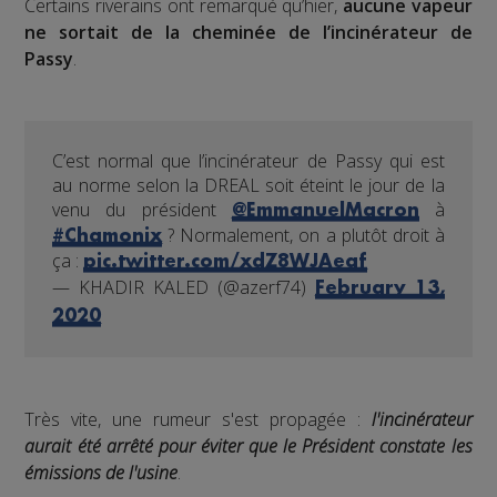
Certains riverains ont remarqué qu’hier,
aucune vapeur
ne sortait de la cheminée de l’incinérateur de
Passy
.
C’est normal que l’incinérateur de Passy qui est
au norme selon la DREAL soit éteint le jour de la
venu du président
à
@EmmanuelMacron
? Normalement, on a plutôt droit à
#Chamonix
ça :
pic.twitter.com/xdZ8WJAeqf
— KHADIR KALED (@azerf74)
February 13,
2020
Très vite, une rumeur s'est propagée :
l'incinérateur
aurait été arrêté pour éviter que le Président constate les
émissions de l'usine
.