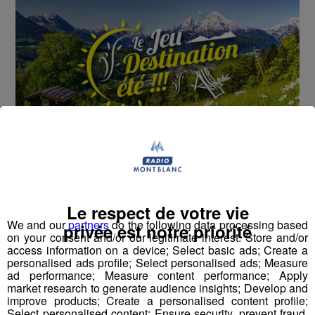
Cet été, Radio Mont Blanc s'occupe de toutes vos
sorties en famille, avec le grand jeu des vacances :
Le respect de votre vie
Déstination été !
We and our
partners
do the following data processing based
privée est notre priorité
on your consent and/or our legitimate interest: Store and/or
Deux rendez-vous par jour, à 8h45 et 17h45 sur
access information on a device; Select basic ads; Create a
personalised ads profile; Select personalised ads; Measure
Radio Mont Blanc !
ad performance; Measure content performance; Apply
market research to generate audience insights; Develop and
Déstination été ! Une question...une destination !
improve products; Create a personalised content profile;
Select personalised content; Ensure security, prevent fraud,