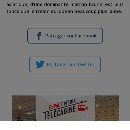
asiatique, d’une dominante marron brune, est plus
foncé que le frelon européen beaucoup plus jaune.
Partager sur Facebook
Partager sur Twitter