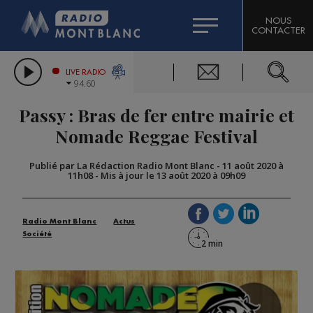
HOROSCOPE
CITIZEN MACHINERY
NOUS
CONTACTER
COMPAGNIE DU MONT-BLANC
LES CHRONIQUES DE L'EXPERT
GRAND MASSIF DOMAINES SKIABLES
LIVE RADIO
94.60
BORINI
Passy : Bras de fer entre mairie et
BIGARD
Nomade Reggae Festival
Publié par La Rédaction Radio Mont Blanc
-
11 août 2020 à
11h08
-
Mis à jour le 13 août 2020 à 09h09
Radio Mont Blanc
Actus
Société