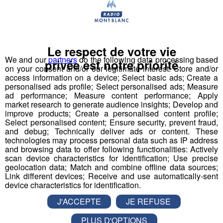
Une décision qui prive plus de 2 000 licenciés des
différents clubs sportifs d’Annecy. De lourdes
conséquences tout particulièrement pour les
footballeurs du FC Annecy, le club résident du Parc des
Le respect de votre vie
Sport, dont le championnat de National commence le
We and our
partners
do the following data processing based
privée est notre priorité
vendredi 21 août, avec un match qui doit se jouer à
on your consent and/or our legitimate interest: Store and/or
domicile.
access information on a device; Select basic ads; Create a
personalised ads profile; Select personalised ads; Measure
ad performance; Measure content performance; Apply
Il y a donc urgence explique
Catherine Allard, adjointe
market research to generate audience insights; Develop and
aux sports à la mairie d’Annecy.
improve products; Create a personalised content profile;
Select personalised content; Ensure security, prevent fraud,
and debug; Technically deliver ads or content. These
technologies may process personal data such as IP address
and browsing data to offer following functionalities: Actively
scan device characteristics for identification; Use precise
geolocation data; Match and combine offline data sources;
Link different devices; Receive and use automatically-sent
device characteristics for identification.
Le nouveau maire d’Annecy François Astorg
est
revenu en catastrophe de ses vacances estivales pour
J'ACCEPTE
JE REFUSE
gérer ce dossier car la situation sur le plan technique ne
PLUS D'OPTIONS