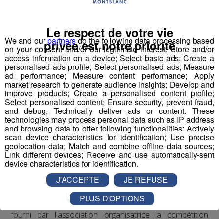
suite à l’impulsion et la récurrence média depuis 15 ans.
L’ambition ?
Le respect de votre vie
FAB
riquer la nouvelle perception du monde industriel
We and our
partners
do the following data processing based
privée est notre priorité
on your consent and/or our legitimate interest: Store and/or
avec les jeunes comme acteurs et ambassadeurs de la
access information on a device; Select basic ads; Create a
filière.
personalised ads profile; Select personalised ads; Measure
ad performance; Measure content performance; Apply
market research to generate audience insights; Develop and
improve products; Create a personalised content profile;
La méthode ?
Select personalised content; Ensure security, prevent fraud,
Vulgariser l’industrie en la rendant ludique
avec le
and debug; Technically deliver ads or content. These
technologies may process personal data such as IP address
prétexte du robot : de la fabrication d’un robot par des
and browsing data to offer following functionalities: Actively
collégiens et lycéens sur plusieurs mois à leur
scan device characteristics for identification; Use precise
participation à une compétition apprenante de robots le
geolocation data; Match and combine offline data sources;
Link different devices; Receive and use automatically-sent
"First Tech Challenge" en points d’orgue, avec leur robot
device characteristics for identification.
fabriqué.
J'ACCEPTE
JE REFUSE
Les jeunes des établissements scolaires doivent
PLUS D'OPTIONS
fabriquer un robot à partir d'un kit de pièces détachées
fourni par l'association organisatrice la compétition