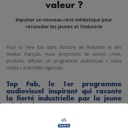
valeur ?
Impulser un nouveau récit médiatique pour
réconcilier les jeunes et l’industrie
Pour la 1ère fois dans l’histoire de l’industrie et des
médias français, nous proposons de porter, créer,
produire, diffuser un programme audiovisuel « mass
média » à l’échelle régionale.
Top Fab, le 1er programme
audiovisuel inspirant qui raconte
la fierté industrielle par la jeune
génération
Dans l’esprit d'un “top chef de l’industrie”, à l’image de la
nouvelle perception désirable suscitée pour la cuisine