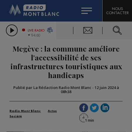
HOROSCOPE
CITIZEN MACHINERY
NOUS
CONTACTER
COMPAGNIE DU MONT-BLANC
LES CHRONIQUES DE L'EXPERT
GRAND MASSIF DOMAINES SKIABLES
LIVE RADIO
94.60
BORINI
Megève : la commune améliore
BIGARD
l'accessibilité de ses
infrastructures touristiques aux
handicaps
Publié par La Rédaction Radio Mont Blanc
-
12 juin 2024 à
08h38
Radio Mont Blanc
Actus
Société