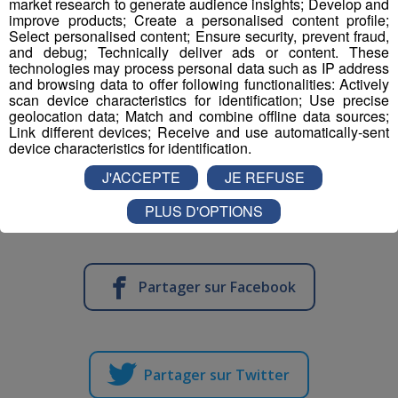
market research to generate audience insights; Develop and
improve products; Create a personalised content profile;
olympique : c'est en effet elle qui avait accueilli les Jeux
Select personalised content; Ensure security, prevent fraud,
en 1992. 34 ans plus tard, Albertville se retrouvera donc
and debug; Technically deliver ads or content. These
à nouveau sous le signe olympique.
technologies may process personal data such as IP address
and browsing data to offer following functionalities: Actively
scan device characteristics for identification; Use precise
Les instances olympiques en profiteront pour
geolocation data; Match and combine offline data sources;
transmettre officiellement le drapeau aux cinq anneaux
Link different devices; Receive and use automatically-sent
device characteristics for identification.
aux régions Auvergne-Rhône-Alpes et PACA qui
organiseront les Jeux olympiques et paralympiques
J'ACCEPTE
JE REFUSE
d'hiver en 2030. Cela symbolisera le passage de relais
PLUS D'OPTIONS
entre Milan-Cortina et les Alpes françaises.
Partager sur Facebook
Partager sur Twitter