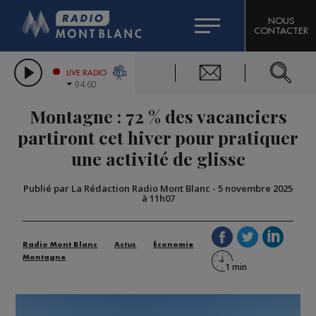
HOROSCOPE
CITIZEN MACHINERY
NOUS
CONTACTER
COMPAGNIE DU MONT-BLANC
LES CHRONIQUES DE L'EXPERT
GRAND MASSIF DOMAINES SKIABLES
LIVE RADIO
94.60
BORINI
Montagne : 72 % des vacanciers
BIGARD
partiront cet hiver pour pratiquer
une activité de glisse
Publié par La Rédaction Radio Mont Blanc
-
5 novembre 2025
à 11h07
Radio Mont Blanc
Actus
Économie
Montagne