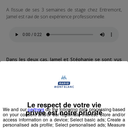
A l’issue de ses 3 semaines de stage chez Entremont,
Jamel est ravi de son expérience professionnelle.
Dans les deux cas, Jamel et Stéphanie se sont vus
proposer des contrats CDD dans leurs entreprises
respectives, afin de parfaire leur formation en vue
d’une possible évolution.
Le respect de votre vie
Partager sur Facebook
We and our
partners
do the following data processing based
privée est notre priorité
on your consent and/or our legitimate interest: Store and/or
access information on a device; Select basic ads; Create a
personalised ads profile; Select personalised ads; Measure