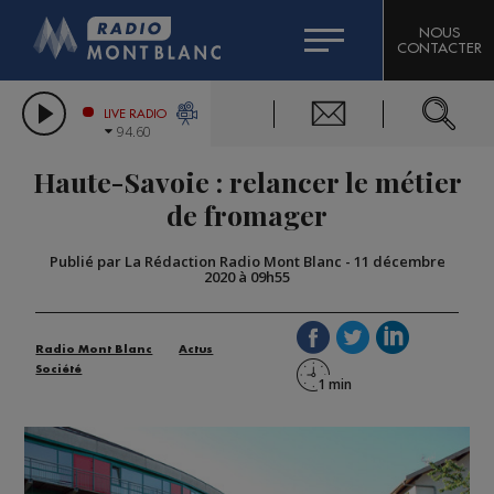
HOROSCOPE
CITIZEN MACHINERY
NOUS
CONTACTER
COMPAGNIE DU MONT-BLANC
LES CHRONIQUES DE L'EXPERT
GRAND MASSIF DOMAINES SKIABLES
LIVE RADIO
94.60
BORINI
Haute-Savoie : relancer le métier
BIGARD
de fromager
Publié par La Rédaction Radio Mont Blanc
-
11 décembre
2020 à 09h55
Radio Mont Blanc
Actus
Société