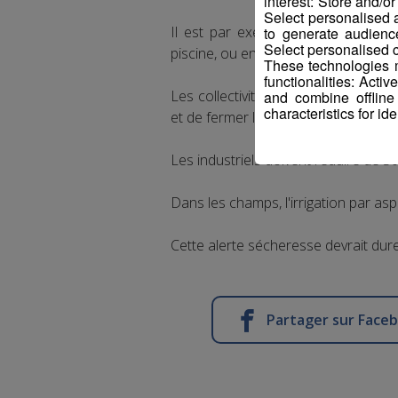
interest: Store and/o
Select personalised
Il est par exemple interdit d'arro
to generate audienc
Select personalised c
piscine, ou encore de laver votre vo
These technologies m
functionalities: Acti
Les collectivités doivent arrêter d'
and combine offline
characteristics for ide
et de fermer les fontaines.
Les industriels doivent réduire de 
Dans les champs, l'irrigation par asp
Cette alerte sécheresse devrait dure
Partager sur Face