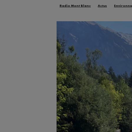
Radio Mont Blanc
Actus
Environn