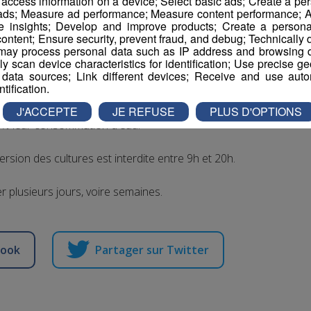
r access information on a device; Select basic ads; Create a per
 ads; Measure ad performance; Measure content performance; A
ser votre potager entre 9h et 20h, de remplir votre
e insights; Develop and improve products; Create a personali
ontent; Ensure security, prevent fraud, and debug; Technically d
iture en-dehors des stations professionnelles.
ay process personal data such as IP address and browsing da
vely scan device characteristics for identification; Use precise g
arroser leurs massifs de fleurs et leurs espaces verts
 data sources; Link different devices; Receive and use autom
ntification.
J'ACCEPTE
JE REFUSE
PLUS D'OPTIONS
50% leur consommation d'eau.
ersion des cultures est interdite entre 9h et 20h.
r plusieurs jours, voire semaines.
book
Partager sur Twitter