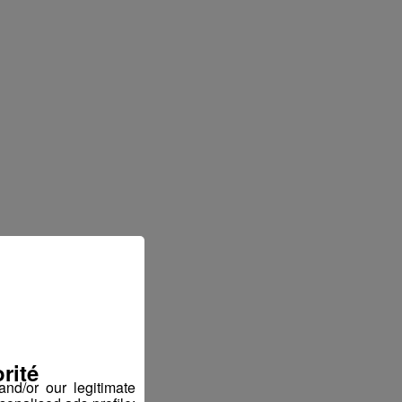
rité
nd/or our legitimate