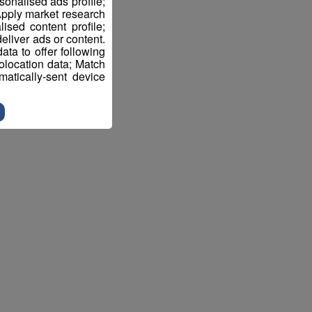
sonalised ads profile;
pply market research
sed content profile;
eliver ads or content.
ta to offer following
eolocation data; Match
atically-sent device