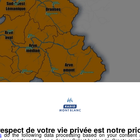
respect de votre vie privée est notre prio
sur 4, se traduit par un durcissement des restrictions
s
do the following data processing based on your consent a
prises et les agriculteurs.