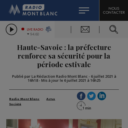
HOROSCOPE
CITIZEN MACHINERY
NOUS
CONTACTER
COMPAGNIE DU MONT-BLANC
LES CHRONIQUES DE L'EXPERT
GRAND MASSIF DOMAINES SKIABLES
LIVE RADIO
94.60
BORINI
Haute-Savoie : la préfecture
BIGARD
renforce sa sécurité pour la
période estivale
Publié par La Rédaction Radio Mont Blanc
-
6 juillet 2021 à
16h18
-
Mis à jour le 6 juillet 2021 à 16h25
Radio Mont Blanc
Actus
Société