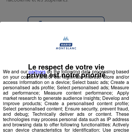
Partager sur Facebook
Partager sur Twitter
Le respect de votre vie
We and our
partners
do the following data processing based
privée est notre priorité
on your consent and/or our legitimate interest: Store and/or
access information on a device; Select basic ads; Create a
personalised ads profile; Select personalised ads; Measure
ad performance; Measure content performance; Apply
market research to generate audience insights; Develop and
improve products; Create a personalised content profile;
Select personalised content; Ensure security, prevent fraud,
and debug; Technically deliver ads or content. These
technologies may process personal data such as IP address
and browsing data to offer following functionalities: Actively
scan device characteristics for identification; Use precise