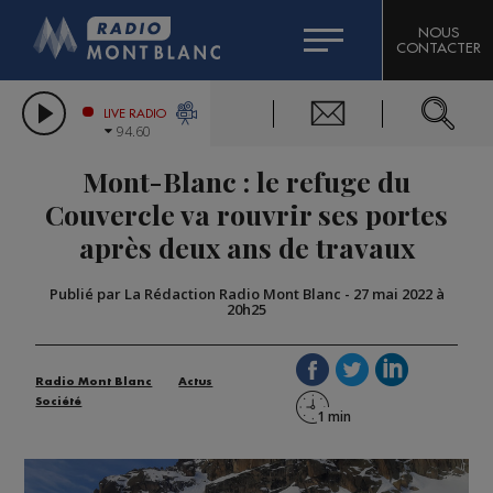
HOROSCOPE
CITIZEN MACHINERY
NOUS
CONTACTER
COMPAGNIE DU MONT-BLANC
LES CHRONIQUES DE L'EXPERT
GRAND MASSIF DOMAINES SKIABLES
LIVE RADIO
94.60
BORINI
Mont-Blanc : le refuge du
BIGARD
Couvercle va rouvrir ses portes
après deux ans de travaux
Publié par La Rédaction Radio Mont Blanc
-
27 mai 2022 à
20h25
Radio Mont Blanc
Actus
Société