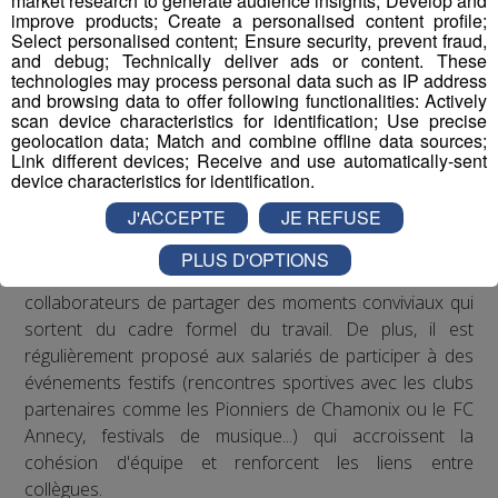
market research to generate audience insights; Develop and
Les actions de Radio Mont Blanc
improve products; Create a personalised content profile;
Select personalised content; Ensure security, prevent fraud,
and debug; Technically deliver ads or content. These
Concernant les troubles musculo-squelettiques, Radio
technologies may process personal data such as IP address
Mont Blanc s’est engagé à respecter les
and browsing data to offer following functionalities: Actively
recommandations de la médecine du travail en matière
scan device characteristics for identification; Use precise
geolocation data; Match and combine offline data sources;
de posture sur les postes de travail : des rehausseurs de
Link different devices; Receive and use automatically-sent
clavier ont été distribués aux salariés qui le souhaitaient.
device characteristics for identification.
J'ACCEPTE
JE REFUSE
Concernant le bien-être au travail, le Groupe Mont Blanc
Médias organise depuis plusieurs années des
PLUS D'OPTIONS
séminaires d’entreprise qui permettent à ses
collaborateurs de partager des moments conviviaux qui
sortent du cadre formel du travail. De plus, il est
régulièrement proposé aux salariés de participer à des
événements festifs (rencontres sportives avec les clubs
partenaires comme les Pionniers de Chamonix ou le FC
Annecy, festivals de musique...) qui accroissent la
cohésion d'équipe et renforcent les liens entre
collègues.