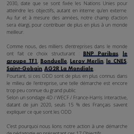
2030, date que se sont fixée les Nations Unies pour
atteindre les objectifs, autant en interne qu’en externe.
Au fur et à mesure des années, notre champ d’action
sera élargi, pour contribuer de plus en plus à un monde
meilleur.
Comme nous, des milliers d’entreprises dans le monde
ont fait ce choix structurant :
,
BNP Paribas
le
,
,
,
,
groupe TF1
Bonduelle
Leroy Merlin
le CNES
,
...
Saint-Gobain
AG2R La Mondiale
Pourtant, si ces ODD sont de plus en plus connus dans
le milieu de l’entreprise, une telle démarche est encore
trop peu connue du grand public.
Selon un sondage 4D / WECF / France-Harris Interactive,
datant de juin 2020, seuls 15 % des Français savent
expliquer ce que sont les ODD.
C’est pourquoi nous lions notre action à une démarche
de pédagogie en présentant ces 17 Objectifs.