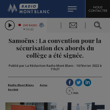
HOROSCOPE
CITIZEN MACHINERY
NOUS
CONTACTER
COMPAGNIE DU MONT-BLANC
LES CHRONIQUES DE L'EXPERT
GRAND MASSIF DOMAINES SKIABLES
LIVE RADIO
94.60
BORINI
Samoëns : La convention pour la
BIGARD
sécurisation des abords du
collège a été signée.
Publié par La Rédaction Radio Mont Blanc
-
16 février 2022 à
11h27
Radio Mont Blanc
Actus
Société