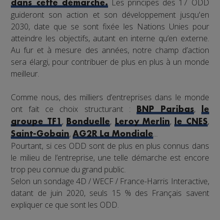
Les principes des 17 ODD
dans cette démarche.
guideront son action et son développement jusqu'en
2030, date que se sont fixée les Nations Unies pour
atteindre les objectifs, autant en interne qu’en externe.
Au fur et à mesure des années, notre champ d’action
sera élargi, pour contribuer de plus en plus à un monde
meilleur.
Comme nous, des milliers d’entreprises dans le monde
ont fait ce choix structurant :
,
BNP Paribas
le
,
,
,
,
groupe TF1
Bonduelle
Leroy Merlin
le CNES
,
...
Saint-Gobain
AG2R La Mondiale
Pourtant, si ces ODD sont de plus en plus connus dans
le milieu de l’entreprise, une telle démarche est encore
trop peu connue du grand public.
Selon un sondage 4D / WECF / France-Harris Interactive,
datant de juin 2020, seuls 15 % des Français savent
expliquer ce que sont les ODD.