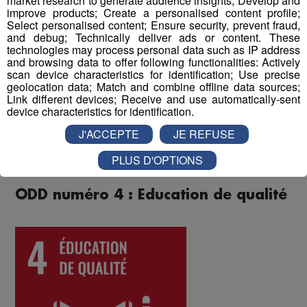
market research to generate audience insights; Develop and
cohésion d'équipe et renforcent les liens entre
improve products; Create a personalised content profile;
collègues.
Select personalised content; Ensure security, prevent fraud,
and debug; Technically deliver ads or content. These
technologies may process personal data such as IP address
Enfin, un questionnaire bien-être envoyé chaque année
and browsing data to offer following functionalities: Actively
à tous les collaborateurs permet d'identifier les
scan device characteristics for identification; Use precise
geolocation data; Match and combine offline data sources;
difficultés qui pourraient être rencontrées par les
Link different devices; Receive and use automatically-sent
différents salariés, et d'y remédier. Au mois de juin 2022,
device characteristics for identification.
les collaborateurs ont donné une note globale de 8 sur
J'ACCEPTE
JE REFUSE
10 à la qualité de vie au travail au sein du Groupe Mont
Blanc Médias.
PLUS D'OPTIONS
ODD numéro 4 : Education de qualité