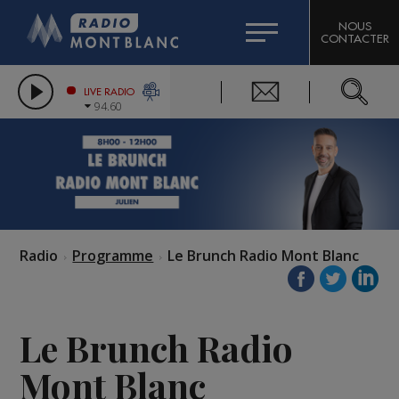
HOROSCOPE
CITIZEN MACHINERY
NOUS
CONTACTER
COMPAGNIE DU MONT-BLANC
LES CHRONIQUES DE L'EXPERT
GRAND MASSIF DOMAINES SKIABLES
LIVE RADIO
94.60
BORINI
BIGARD
Radio
Programme
Le Brunch Radio Mont Blanc
Le Brunch Radio
Mont Blanc