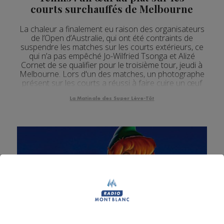
courts surchauffés de Melbourne
La chaleur a finalement eu raison des organisateurs
de l’Open d’Australie, qui ont été contraints de
suspendre les matches sur les courts extérieurs, ce
qui n’a pas empêché Jo-Wilfried Tsonga et Alizé
Cornet de se qualifier pour le troisième tour, jeudi à
Melbourne. Lors d'un des matches, un photographe
présent sur les courts a réussi à faire cuire un œuf
au plat. Une expérience que le joueur fra...
La Matinale des Super Lève-Tôt