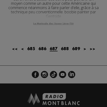
moyen comme un autre pour cette Américaine qui
commence néanmoins à faire parler d'elle, grâce à sa
technique peu conventionnelle. boobie painter par
Gentside
La Matinale des Super Lève-Tôt
<<
<
685
686
687
688
689
>
>>