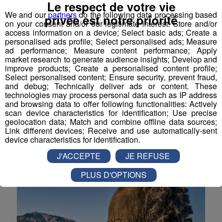
Le respect de votre vie
We and our
partners
do the following data processing based
privée est notre priorité
on your consent and/or our legitimate interest: Store and/or
access information on a device; Select basic ads; Create a
personalised ads profile; Select personalised ads; Measure
Quand Peter Pan demande Wendy
ad performance; Measure content performance; Apply
en mariage
market research to generate audience insights; Develop and
improve products; Create a personalised content profile;
C’est une demande en mariage que Lilly-Jane Young
Select personalised content; Ensure security, prevent fraud,
n’oubliera pas de sitôt. Comédienne dans la comédie
and debug; Technically deliver ads or content. These
musicale Peter Pan : The Never Ending Story, la jeune
technologies may process personal data such as IP address
femme de 22 ans a vécu un moment particulièrement
and browsing data to offer following functionalities: Actively
émouvant sur scène. Son compagnon dans la vie, qui
scan device characteristics for identification; Use precise
incarne Peter Pan, a arrêté la représentation pour la
geolocation data; Match and combine offline data sources;
demander en mariage. «Mesdames, Messieurs,
Link different devices; Receive and use automatically-sent
normalement à cet instant, Peter Pan regarde W...
device characteristics for identification.
La Matinale des Super Lève-Tôt
J'ACCEPTE
JE REFUSE
PLUS D'OPTIONS