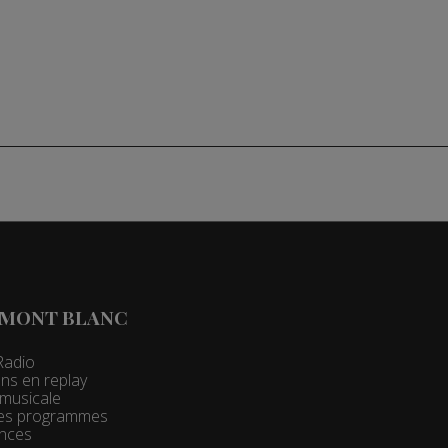
 MONT BLANC
Radio
ns en replay
t musicale
 des programmes
nces