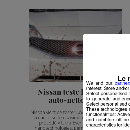
Le 
We and our
partner
interest: Store and/o
Nissan teste la voiture
Select personalised
auto-nettoyante
to generate audienc
Select personalised c
These technologies m
Nissan vient de tester une peinture qui rend
functionalities: Acti
la carrosserie quasiment insalissable ! Ce
and combine offline
procédé « Ultra-Ever Dry », issu des
characteristics for ide
nanotechnologies, permet de créer une