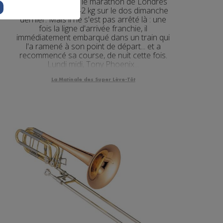
Fridge", il a couru le marathon de Londres
avec un frigo de 42 kg sur le dos dimanche
dernier. Mais il ne s'est pas arrêté là : une
fois la ligne d'arrivée franchie, il
immédiatement embarqué dans un train qui
l'a ramené à son point de départ... et a
recommencé sa course, de nuit cette fois.
Lundi midi, Tony Phoenix...
La Matinale des Super Lève-Tôt