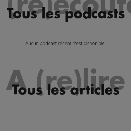
 (re)écout
Tous les podcasts
Aucun podcast récent n'est disponible.
A (re)lire
Tous les articles