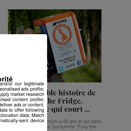
rité
nd/or our legitimate
sonalised ads profile;
L'incroyable histoire de
pply market research
Tony the Fridge,
sed content profile;
eliver ads or content.
l'homme qui court ...
ta to offer following
eolocation data; Match
atically-sent device
Tony Phoenix-Morrison a 49 ans et est dans
la forme de sa vie. Surnommé "Tony the