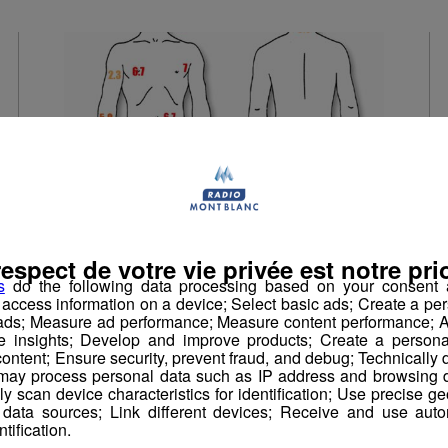
respect de votre vie privée est notre prio
s
do the following data processing based on your consent a
r access information on a device; Select basic ads; Create a per
Piqûre d'abeilles : les
 ads; Measure ad performance; Measure content performance; A
zones les plus sensibles
e insights; Develop and improve products; Create a personali
ontent; Ensure security, prevent fraud, and debug; Technically d
?
ay process personal data such as IP address and browsing da
vely scan device characteristics for identification; Use precise g
 data sources; Link different devices; Receive and use autom
Pour les besoins d'une étude scientifique,
ntification.
plutôt atypique, Michael Smith a fait la