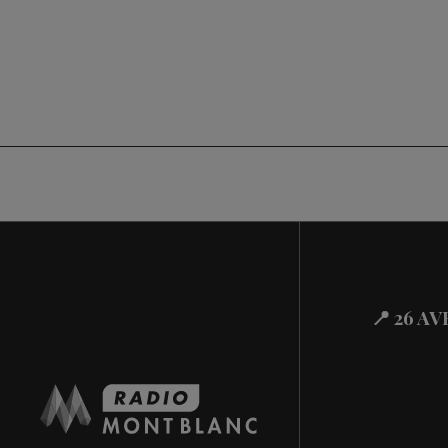
📍 26 A