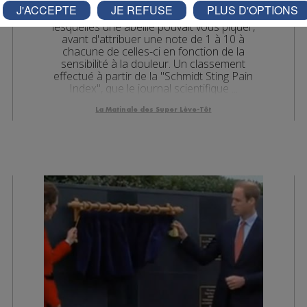
désagréable expérience de tester les
J'ACCEPTE
JE REFUSE
PLUS D'OPTIONS
différentes parties anatomiques sur
lesquelles une abeille pouvait vous piquer,
avant d'attribuer une note de 1 à 10 à
chacune de celles-ci en fonction de la
sensibilité à la douleur. Un classement
effectué à partir de la "Schmidt Sting Pain
Index", que le journal scientifique ...
La Matinale des Super Lève-Tôt