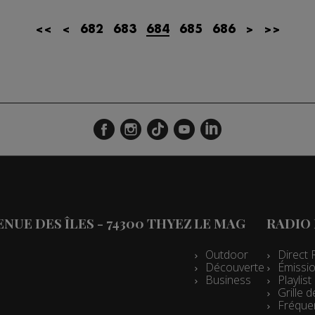
<<
<
682
683
684
685
686
>
>>
VENUE DES ÎLES - 74300 THYEZ
LE MAG
RADIO
Outdoor
Direct 
Découverte
Émissio
Business
Playlis
Grille
Fréque