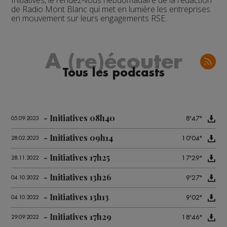
Initiatives, le rendez-vous hebdomadaire de la rédaction
de Radio Mont Blanc qui met en lumière les entreprises
en mouvement sur leurs engagements RSE.
A (re)écouter
Tous les podcasts
Initiatives 08h40
8'47"
05.09.2023
Initiatives 09h14
10'04"
28.02.2023
Initiatives 17h25
17'29"
28.11.2022
Initiatives 13h26
9'27"
04.10.2022
Initiatives 13h13
9'02"
04.10.2022
Initiatives 17h29
18'46"
29.09.2022