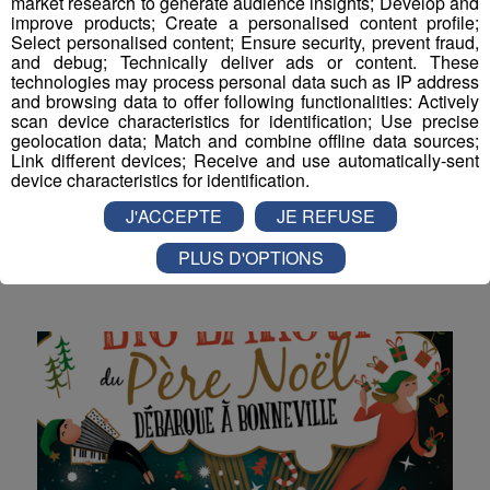
market research to generate audience insights; Develop and
improve products; Create a personalised content profile;
Select personalised content; Ensure security, prevent fraud,
and debug; Technically deliver ads or content. These
technologies may process personal data such as IP address
and browsing data to offer following functionalities: Actively
scan device characteristics for identification; Use precise
geolocation data; Match and combine offline data sources;
C'est quoi votre truc ?
Link different devices; Receive and use automatically-sent
Bleucoquelicot Sallanches
device characteristics for identification.
J'ACCEPTE
JE REFUSE
Cyril a rencontré Jacqueline Mermoud pour en savoir
plus sur ce le magasin Bleucoquelicot Sallanches.
PLUS D'OPTIONS
La Famille Radio Mont Blanc