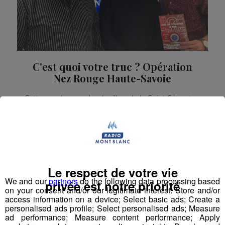
C'est quoi votre truc ? Opération
Nez Rouge Haute-Savoie
Cette année pour le réveillon de la Saint Sylvestre,
ayez le réflexe Nez Rouge !
La Famille Radio Mont Blanc
Le respect de votre vie
We and our
partners
do the following data processing based
privée est notre priorité
on your consent and/or our legitimate interest: Store and/or
access information on a device; Select basic ads; Create a
personalised ads profile; Select personalised ads; Measure
ad performance; Measure content performance; Apply