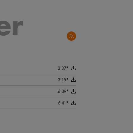
er
2'37"
3'15"
6'09"
6'41"