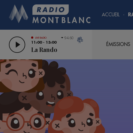
ACCUEIL
R
94.60
LIVE RADIO
11:00 - 13:00
ÉMISSIONS
La Rando