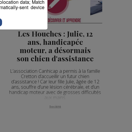
eolocation data; Match
atically-sent device
Les Houches : Julie, 12
ans, handicapée
moteur, a désormais
son chien d'assistance
L’association Canhicap a permis à la famille
Cretton d’accueillir un futur chien
d’assistance ! Car leur fille Julie, âgée de 12
ans, souffre d’une lésion cérébrale, et d’un
handicap moteur avec de grosses difficultés
aux mains.
Société