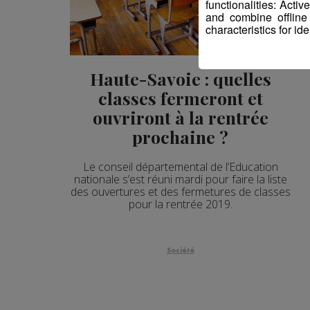
functionalities: Acti
and combine offline
characteristics for ide
Haute-Savoie : quelles
classes fermeront et
ouvriront à la rentrée
prochaine ?
Le conseil départemental de l’Education
nationale s’est réuni mardi pour faire la liste
des ouvertures et des fermetures de classes
pour la rentrée 2019.
Société