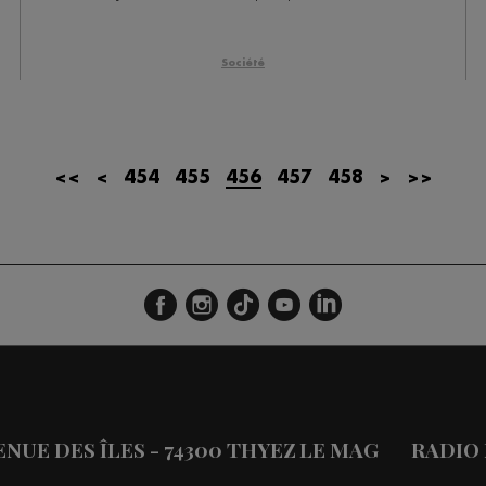
Société
<<
<
454
455
456
457
458
>
>>
VENUE DES ÎLES - 74300 THYEZ
LE MAG
RADIO