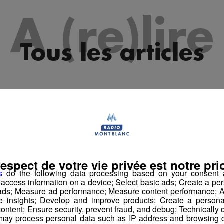
A (re)lire
Tous les articles
respect de votre vie privée est notre prio
s
do the following data processing based on your consent a
r access information on a device; Select basic ads; Create a per
 ads; Measure ad performance; Measure content performance; A
e insights; Develop and improve products; Create a personali
ontent; Ensure security, prevent fraud, and debug; Technically d
ay process personal data such as IP address and browsing da