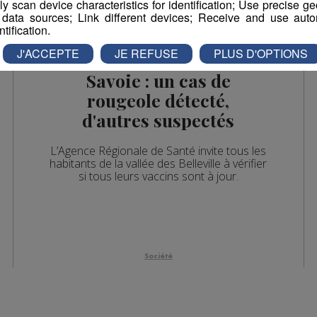
vely scan device characteristics for identification; Use precise g
 data sources; Link different devices; Receive and use autom
ntification.
J'ACCEPTE
JE REFUSE
PLUS D'OPTIONS
Savoie : un cas de
rougeole détecté,
d'autres suspectés
L’Agence Régionale de Santé invite tous les
habitants de la vallée des Belleville à vérifier
si tous leurs vaccins sont à jour.
Société