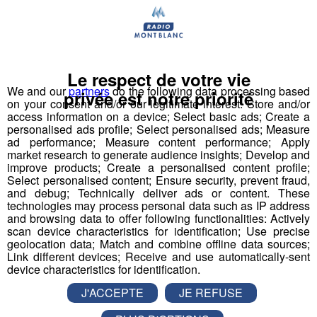
Le respect de votre vie
We and our
partners
do the following data processing based
privée est notre priorité
on your consent and/or our legitimate interest: Store and/or
access information on a device; Select basic ads; Create a
personalised ads profile; Select personalised ads; Measure
ad performance; Measure content performance; Apply
market research to generate audience insights; Develop and
Haute-Savoie : le documentaire
improve products; Create a personalised content profile;
sur les Gilets jaunes présenté ce
Select personalised content; Ensure security, prevent fraud,
and debug; Technically deliver ads or content. These
week-end par son réalisateur
technologies may process personal data such as IP address
and browsing data to offer following functionalities: Actively
scan device characteristics for identification; Use precise
Publié par La Rédaction Radio Mont Blanc
-
12 avril 2019 à
geolocation data; Match and combine offline data sources;
09h55
Link different devices; Receive and use automatically-sent
device characteristics for identification.
J'ACCEPTE
JE REFUSE
Radio Mont Blanc
Actus
Société