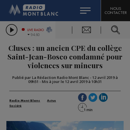
HOROSCOPE
CITIZEN MACHINERY
NOUS
CONTACTER
COMPAGNIE DU MONT-BLANC
LES CHRONIQUES DE L'EXPERT
GRAND MASSIF DOMAINES SKIABLES
LIVE RADIO
94.60
BORINI
Cluses : un ancien CPE du collège
BIGARD
Saint-Jean-Bosco condamné pour
violences sur mineurs
Publié par La Rédaction Radio Mont Blanc
-
12 avril 2019 à
09h51
-
Mis à jour le 12 avril 2019 à 10h31
Radio Mont Blanc
Actus
Société