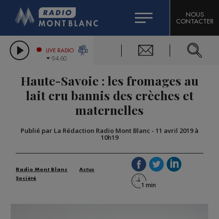
HOROSCOPE
CITIZEN MACHINERY
NOUS
CONTACTER
COMPAGNIE DU MONT-BLANC
LES CHRONIQUES DE L'EXPERT
GRAND MASSIF DOMAINES SKIABLES
LIVE RADIO
94.60
BORINI
Haute-Savoie : les fromages au
BIGARD
lait cru bannis des crèches et
maternelles
Publié par La Rédaction Radio Mont Blanc
-
11 avril 2019 à
10h19
Radio Mont Blanc
Actus
Société