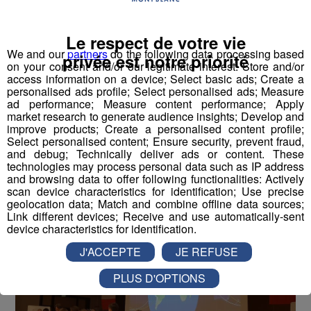
Le respect de votre vie
We and our
partners
do the following data processing based
privée est notre priorité
on your consent and/or our legitimate interest: Store and/or
access information on a device; Select basic ads; Create a
Thyez : voyage dans l'espace
personalised ads profile; Select personalised ads; Measure
réussi pour 150 écoliers
ad performance; Measure content performance; Apply
market research to generate audience insights; Develop and
improve products; Create a personalised content profile;
Publié par La Rédaction Radio Mont Blanc
-
12 avril 2019 à
Select personalised content; Ensure security, prevent fraud,
09h24
and debug; Technically deliver ads or content. These
technologies may process personal data such as IP address
and browsing data to offer following functionalities: Actively
scan device characteristics for identification; Use precise
Radio Mont Blanc
Actus
geolocation data; Match and combine offline data sources;
Société
Link different devices; Receive and use automatically-sent
device characteristics for identification.
J'ACCEPTE
JE REFUSE
PLUS D'OPTIONS