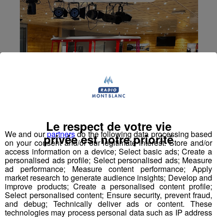
Le respect de votre vie
We and our
partners
do the following data processing based
privée est notre priorité
on your consent and/or our legitimate interest: Store and/or
access information on a device; Select basic ads; Create a
personalised ads profile; Select personalised ads; Measure
ad performance; Measure content performance; Apply
market research to generate audience insights; Develop and
improve products; Create a personalised content profile;
Select personalised content; Ensure security, prevent fraud,
and debug; Technically deliver ads or content. These
technologies may process personal data such as IP address