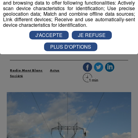
and browsing data to offer following functionalities: Actively
scan device characteristics for identification; Use precise
geolocation data; Match and combine offline data sources;
Link different devices; Receive and use automatically-sent
Vallée de l’Arve : un chantier pour
device characteristics for identification.
améliorer le réseau électrique
J'ACCEPTE
JE REFUSE
PLUS D'OPTIONS
Publié par La Rédaction Radio Mont Blanc
-
3 septembre
2020 à 09h01
-
Mis à jour le 3 septembre 2020 à 09h54
Radio Mont Blanc
Actus
Société