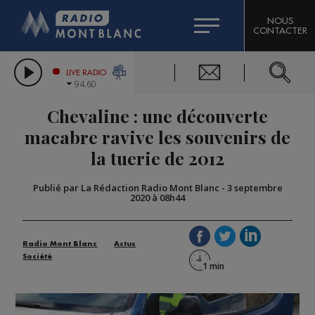
HOROSCOPE
CITIZEN MACHINERY
NOUS
CONTACTER
COMPAGNIE DU MONT-BLANC
LES CHRONIQUES DE L'EXPERT
GRAND MASSIF DOMAINES SKIABLES
LIVE RADIO
94.60
BORINI
Chevaline : une découverte
BIGARD
macabre ravive les souvenirs de
la tuerie de 2012
Publié par La Rédaction Radio Mont Blanc
-
3 septembre
2020 à 08h44
Radio Mont Blanc
Actus
Société