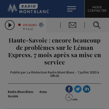
HOROSCOPE
CITIZEN MACHINERY
NOUS
CONTACTER
COMPAGNIE DU MONT-BLANC
LES CHRONIQUES DE L'EXPERT
GRAND MASSIF DOMAINES SKIABLES
LIVE RADIO
94.60
BORINI
Haute-Savoie : encore beaucoup
BIGARD
de problèmes sur le Léman
Express, 7 mois après sa mise en
service
Publié par La Rédaction Radio Mont Blanc
-
7 juillet 2020 à
09h26
Radio Mont Blanc
Actus
Société