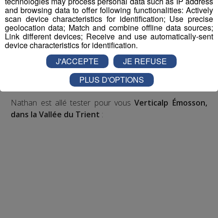
technologies may process personal data such as IP address
and browsing data to offer following functionalities: Actively
Inscription par téléphone toute la journée pour
scan device characteristics for identification; Use precise
participer aux 2 tirages au sort par jour à 8h45 et 17h45.
geolocation data; Match and combine offline data sources;
Link different devices; Receive and use automatically-sent
Appelez le standard au 04 50 58 24 09
device characteristics for identification.
Pour cette semaine on vous offre vos entrées pour vous
J'ACCEPTE
JE REFUSE
et la personne de votre choix pour
WALIBI RHONE
PLUS D'OPTIONS
ALPES
!
Nathan est allé tester pour vous
Verticalp Émosson,
dans la Vallée du Trient
: