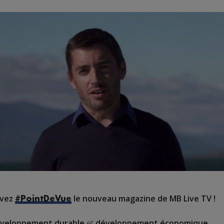
uvez
le nouveau magazine de MB Live TV !
#PointDeVue
veloppement durable
et
développement économique
.