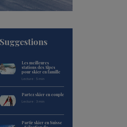
Suggestions
Les meilleures
stations des Alpes
pour skier en famille
Lecture : 5 min
Partez skier en couple
Lecture : 3 min
Partir skier en Suisse