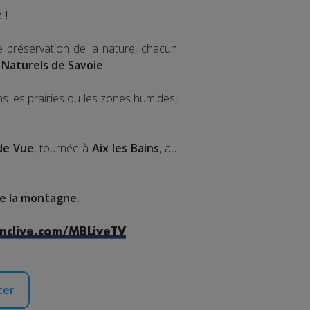
 !
e préservation de la nature, chacun
 Naturels de Savoie
.
ns les prairies ou les zones humides,
de Vue
, tournée à
Aix les Bains
, au
de la montagne.
nclive.com/MBLiveTV
ter