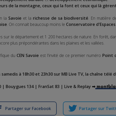
urs de la montagne, ceux qui la font et ceux qui là gèrent
on la
Savoie
et la
richesse de sa biodiversité
. En matière d
oise
. On connait beaucoup moins le
Conservatoire d'Espaces
es sur le département et 1 200 hectares de nature. En forêt, da
ncore plus prépondérantes dans les plaines et les vallées.
ifique du
CEN Savoie
est l'invité de ce premier numéro
Point 
s samedis à 18h30 et 23h30 sur MB Live TV, la chaîne télé 
 | Bouygues 134 | FranSat 83 | Live & Replay ➡
montbla
Partager sur Facebook
Partager sur Twit