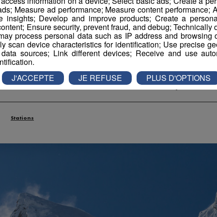
r access information on a device; Select basic ads; Create a per
 ads; Measure ad performance; Measure content performance; A
e insights; Develop and improve products; Create a personali
 Skier dans une stati
ontent; Ensure security, prevent fraud, and debug; Technically d
ay process personal data such as IP address and browsing da
vely scan device characteristics for identification; Use precise g
Lyon
 data sources; Link different devices; Receive and use autom
ntification.
J'ACCEPTE
JE REFUSE
PLUS D'OPTIONS
daction Radio Mont Blanc
-
25 octobre 2018 à 09h42
-
Mis à jour le 25 oc
Stations