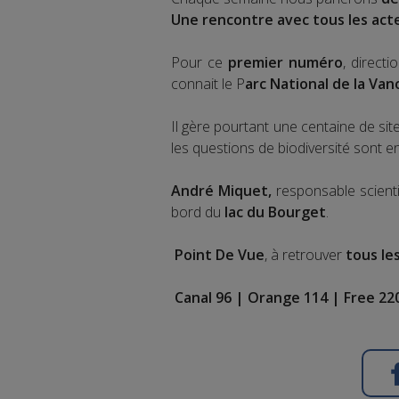
Une rencontre avec tous les acte
Pour ce
premier numéro
, directi
connait le P
arc National de la Van
Il gère pourtant une centaine de sit
les questions de biodiversité sont e
André Miquet,
responsable scient
bord du
lac du Bourget
.
Point De Vue
, à retrouver
tous le
Canal 96 | Orange 114 | Free 220