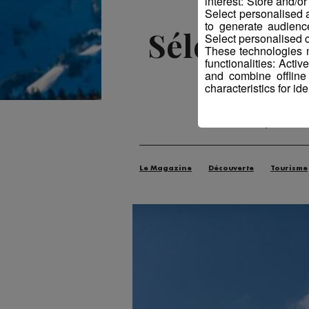
interest: Store and/o
Select personalised
to generate audienc
Sélection -
Select personalised c
These technologies m
functionalities: Acti
and combine offline
characteristics for ide
Publié par La Ré
Le Magazine
Découverte
Tourisme