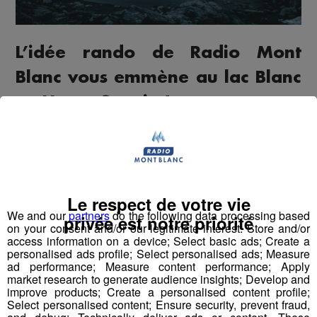
L’idée rando de Radio Mont
Blanc vous emmène au lac Blanc
en Haute-Savoie !
Le lac Blanc en quelques chiffres :
- 11,9 kilomètres
- 1165 mètres de dénivelé positif
Le respect de votre vie
- 6h45 de marche
We and our
partners
do the following data processing based
privée est notre priorité
on your consent and/or our legitimate interest: Store and/or
Au départ de Chamonix, à Tré-le-champs, vous pourrez
access information on a device; Select basic ads; Create a
personalised ads profile; Select personalised ads; Measure
garer votre voiture à coté d’une aire de pique-nique sur
ad performance; Measure content performance; Apply
la route du Montet. Vous partirez pour une ascension
market research to generate audience insights; Develop and
qui durera toute la journée avec pour objectif le lac
improve products; Create a personalised content profile;
Select personalised content; Ensure security, prevent fraud,
Blanc. En partant le matin, vous croiserez des