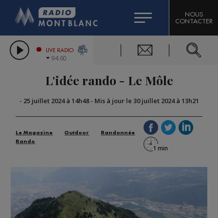
HOROSCOPE
CITIZEN MACHINERY
NOUS
CONTACTER
COMPAGNIE DU MONT-BLANC
LES CHRONIQUES DE L'EXPERT
GRAND MASSIF DOMAINES SKIABLES
LIVE RADIO
94.60
BORINI
L'idée rando - Le Môle
BIGARD
-
25 juillet 2024 à 14h48
-
Mis à jour le 30 juillet 2024 à 13h21
Le Magazine
Outdoor
Randonnée
Rando