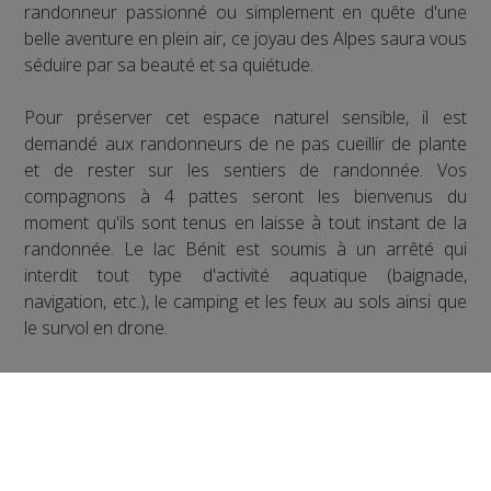
randonneur passionné ou simplement en quête d'une
belle aventure en plein air, ce joyau des Alpes saura vous
séduire par sa beauté et sa quiétude.
Pour préserver cet espace naturel sensible, il est
demandé aux randonneurs de ne pas cueillir de plante
et de rester sur les sentiers de randonnée. Vos
compagnons à 4 pattes seront les bienvenus du
moment qu'ils sont tenus en laisse à tout instant de la
randonnée. Le lac Bénit est soumis à un arrêté qui
interdit tout type d'activité aquatique (baignade,
navigation, etc.), le camping et les feux au sols ainsi que
le survol en drone.
Bonne randonnée !
Partager sur Facebook