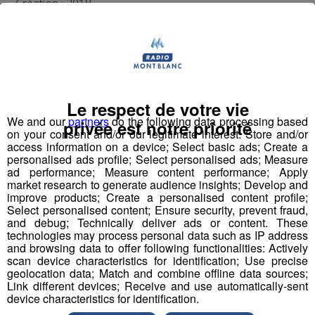
Création : 2018
Le respect de votre vie
We and our
partners
do the following data processing based
privée est notre priorité
on your consent and/or our legitimate interest: Store and/or
access information on a device; Select basic ads; Create a
Chez Dahuts, fabrication de mobiliers rime avec
personalised ads profile; Select personalised ads; Measure
démarche zéro déchet. Pour concevoir ses meubles,
ad performance; Measure content performance; Apply
market research to generate audience insights; Develop and
l’entreprise récupère auprès de ses partenaires
improve products; Create a personalised content profile;
industriels locaux les déchets en bois, tels que les
Select personalised content; Ensure security, prevent fraud,
palettes.
and debug; Technically deliver ads or content. These
technologies may process personal data such as IP address
En plus de cette démarche qui fait la part belle à
and browsing data to offer following functionalities: Actively
l’écologie et aux circuits courts, Dahuts remplit un rôle
scan device characteristics for identification; Use precise
social et sociétal : elle fait travailler les personnes en
geolocation data; Match and combine offline data sources;
Link different devices; Receive and use automatically-sent
difficulté grâce notamment à un partenariat avec l’APEI
device characteristics for identification.
de Thonon.