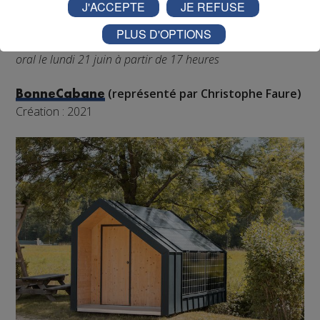
J'ACCEPTE
JE REFUSE
De quoi respecter sa devise : « prospérer sans nuire ».
PLUS D'OPTIONS
Catégorie Aménagement durable en montagne – Grand
oral le lundi 21 juin à partir de 17 heures
(représenté par Christophe Faure)
BonneCabane
Création : 2021