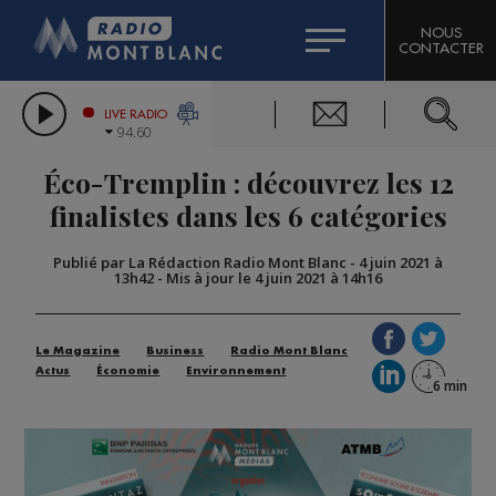
HOROSCOPE
CITIZEN MACHINERY
NOUS
CONTACTER
COMPAGNIE DU MONT-BLANC
LES CHRONIQUES DE L'EXPERT
GRAND MASSIF DOMAINES SKIABLES
LIVE RADIO
94.60
BORINI
Éco-Tremplin : découvrez les 12
BIGARD
finalistes dans les 6 catégories
Publié par La Rédaction Radio Mont Blanc
-
4 juin 2021 à
13h42
-
Mis à jour le 4 juin 2021 à 14h16
Le Magazine
Business
Radio Mont Blanc
Actus
Économie
Environnement