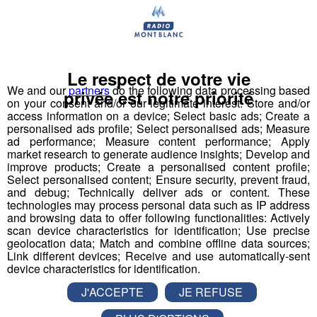
prescriptions médicamenteuses. C’est pourquoi les
cures thermales sont
prises en charge
par les
d’Assurance maladie
. Pour
régimes nationaux
être prise en charge, la cure sélectionnée doit faire
Le respect de votre vie
l'objet d'une prescription médicale
et être motivée
We and our
partners
do the following data processing based
par
l’une des douze pathologies reconnues
par
privée est notre priorité
on your consent and/or our legitimate interest: Store and/or
l’Assurance maladie. Celle-ci doit également se dérouler
access information on a device; Select basic ads; Create a
dans
un établissement agréé et conventionné
. Si
personalised ads profile; Select personalised ads; Measure
ad performance; Measure content performance; Apply
ces conditions sont remplies,
65 % des frais liés aux
market research to generate audience insights; Develop and
soins thermaux et 70 % des soins médicaux sont
improve products; Create a personalised content profile;
remboursés
. Le reste peut éventuellement être pris en
Select personalised content; Ensure security, prevent fraud,
and debug; Technically deliver ads or content. These
charge par la mutuelle.
technologies may process personal data such as IP address
and browsing data to offer following functionalities: Actively
Un moment bien-être dans un cadre
scan device characteristics for identification; Use precise
magnifique
geolocation data; Match and combine offline data sources;
Link different devices; Receive and use automatically-sent
device characteristics for identification.
L’apprentissage de ce bien-être n’est néanmoins pas
J'ACCEPTE
JE REFUSE
exclusivement réservé aux curistes atteints d’une
des pathologies reconnues
par l’Assurance maladie.