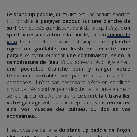
Le stand up paddle, ou “SUP”
, est une activité sportive
qui consiste
à pagayer debout sur une planche de
surf
. Son succès grandissant vient du fait qu’il s’agit d’
un
sport accessible à toute la famille
, un peu
comme le
vélo
. Le matériel nécessaire est simple :
une planche
rigide ou gonflable, un leash de sécurité, une
pagaie
et éventuellement
une combinaison, selon la
température de l’eau
. Vous pouvez prévoir également
une pochette étanche pour y ranger votre
téléphone portable
, vos papiers et autres effets
personnels. Il n’est pas nécessaire d'être en condition
physique très sportive pour débuter, et la prise en main
se fait rapidement. Au contraire,
ce sport fait travailler
votre gainage
, votre proprioception et vous r
enforcez
ainsi vos muscles des cuisses, du dos et vos
abdominaux.
Il est possible de faire
du stand up paddle de façon
plus sportive
, sur les vagues et lors de courses en