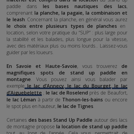
paddle dans
les bases nautiques des lacs
,
comprenant
la planche, la pagaie, la combinaison et
le leash
. Concernant la planche, en général vous aurez
le choix entre plusieurs types de planches
en
location, selon votre pratique du “SUP” : plus large pour
la stabilité et les balades, plus longue pour la vitesse,
avec des matériaux plus ou moins lourds... Laissez-vous
guider par les loueurs.
En Savoie et Haute-Savoie
, vous trouverez
de
magnifiques spots de stand up paddle en
montagne
. Vous pouvez ainsi vous balader par
exemple
le lac d’Annecy
,
le lac du Bourget
,
le lac
d’Aiguebelette
;
le lac de Roselend
près de Beaufort,
le lac Léman
à partir de
Thonon-les-bains
ou encore
le spot plus en hauteur,
le lac de Tignes
.
Certaines
des bases Stand Up Paddle
autour des lacs
de montagne propose
la location de stand up paddle
tout au long de l’année. Cela vous permettrait de