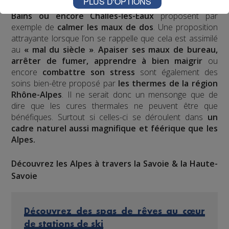
PLUS D'OPTIONS
Les stations de Divonne-les-Bains, Allevard-les-
Bains ou encore Challes-les-Eaux
proposent par
exemple de
calmer les maux de dos
. Une proposition
attrayante lorsque l’on se rappelle que cela est assimilé
au
« mal du siècle »
.
Apaiser ses maux de bureau,
arrêter de fumer, apprendre à bien maigrir
ou
encore
combattre son stress
sont également des
soins bien-être proposé par
les thermes de la région
Rhône-Alpes
. Il ne serait donc un mensonge que de
dire que les cures thermales ne peuvent être que
bénéfiques. Surtout si celles-ci se déroulent dans
un
cadre naturel aussi magnifique et féérique que les
Alpes.
Découvrez les Alpes à travers la Savoie & la Haute-
Savoie
Découvrez des spas de rêves au cœur
de stations de ski