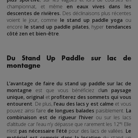
championnat, et même
en eaux vives dans les
descentes de
rivières.
Des déclinaisons plus récentes
voient le jour, comme
le stand up paddle yoga
ou
encore
le stand up paddle pilates
, hyper
tendances
côté zen et bien-être
.
Du Stand Up Paddle sur lac de
montagne
L’avantage de faire du stand up paddle sur lac de
montagne
est que vous bénéficiez d’
un paysage
unique, original
et
profiterez des sommets qui vous
entourent
. De plus,
l’eau des lacs y est calme
et vous
pouvez ainsi faire
de longues balades
paisiblement.
La
combinaison est de rigueur l’hiver
ou sur les lacs
d’altitude car l’eau n’y dépasse que rarement les 12°! Elle
n’est
pas nécessaire l’été
pour des lacs de vallées.
Le
matériel est compris dans la location
du stand up