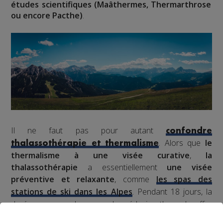
études scientifiques (Maâthermes, Thermarthrose
ou encore Pacthe)
.
Il ne faut pas pour autant
confondre
. Alors que
le
thalassothérapie et thermalisme
thermalisme à une visée curative
,
la
thalassothérapie
a essentiellement
une visée
préventive et relaxante
, comme
les spas des
stations de ski dans les Alpes
. Pendant 18 jours, la
durée moyenne des cures, la médecine thermale offre
une thérapie complémentaire et alternative
aux