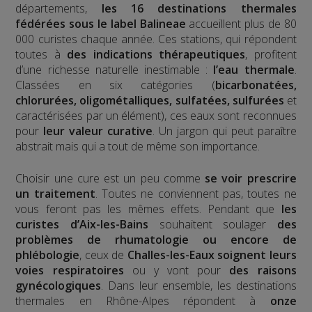
départements,
les 16 destinations thermales
fédérées sous le label Balineae
accueillent plus de 80
000 curistes chaque année. Ces stations, qui répondent
toutes à
des indications thérapeutiques
, profitent
d’une richesse naturelle inestimable :
l’eau thermale
.
Classées en six catégories (
bicarbonatées,
chlorurées, oligométalliques, sulfatées, sulfurées
et
caractérisées par un élément), ces eaux sont reconnues
pour
leur valeur curative
. Un jargon qui peut paraître
abstrait mais qui a tout de même son importance.
Choisir une cure est un peu comme
se voir prescrire
un traitement
. Toutes ne conviennent pas, toutes ne
vous feront pas les mêmes effets. Pendant que
les
curistes d’Aix-les-Bains
souhaitent soulager
des
problèmes de rhumatologie ou encore de
phlébologie
, ceux de
Challes-les-Eaux
soignent leurs
voies respiratoires
ou y vont pour
des raisons
gynécologiques
. Dans leur ensemble, les destinations
thermales en Rhône-Alpes répondent à
onze