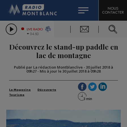
HOROSCOPE
CITIZEN MACHINERY
NOUS
CONTACTER
COMPAGNIE DU MONT-BLANC
LES CHRONIQUES DE L'EXPERT
GRAND MASSIF DOMAINES SKIABLES
LIVE RADIO
94.60
BORINI
Découvrez le stand-up paddle en
BIGARD
lac de montagne
Publié par La rédaction Montblanclive
-
30 juillet 2018 à
09h27
-
Mis à jour le 30 juillet 2018 à 09h28
Le Magazine
Découverte
Tourisme