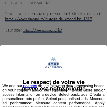
dans votre activité sportive.
Si vous voulez en savoir plus sur leur histoire, cliquez ici :
https://www.simond.fr/lhistoire-de-simond-bp_1519
Leur site :
https://www.simond.fr/
The North Face
Le respect de votre vie
We and our
partners
do the following data processing based
privée est notre priorité
on your consent and/or our legitimate interest: Store and/or
access information on a device; Select basic ads; Create a
personalised ads profile; Select personalised ads; Measure
ad performance; Measure content performance; Apply
The North Face
est une
entreprise américaine