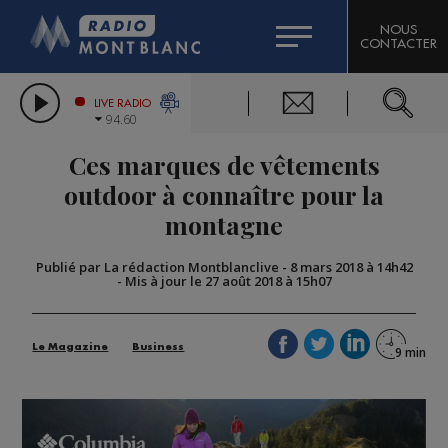
HOROSCOPE
CITIZEN MACHINERY
NOUS
CONTACTER
COMPAGNIE DU MONT-BLANC
LES CHRONIQUES DE L'EXPERT
GRAND MASSIF DOMAINES SKIABLES
LIVE RADIO
94.60
BORINI
Ces marques de vêtements
BIGARD
outdoor à connaître pour la
montagne
Publié par La rédaction Montblanclive
-
8 mars 2018 à 14h42
-
Mis à jour le 27 août 2018 à 15h07
Le Magazine
Business