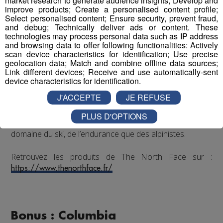
market research to generate audience insights; Develop and
dédiée à l’outdoor
fondée par
Douglas Tompkins
,
improve products; Create a personalised content profile;
militant écologiste
, en 1966. Depuis 2000, elle
Select personalised content; Ensure security, prevent fraud,
appartient au
groupe textile américain VF
and debug; Technically deliver ads or content. These
Corporation
. Elle est spécialisée dans
les vêtements
technologies may process personal data such as IP address
and browsing data to offer following functionalities: Actively
et accessoires outdoor
mais est majoritairement
scan device characteristics for identification; Use precise
orientée vers les
activités de montagne
, ainsi que le
geolocation data; Match and combine offline data sources;
trail
. En français,
The North Face
veut dire
« la face
Link different devices; Receive and use automatically-sent
nord »
. La face nord d’une montagne est généralement
device characteristics for identification.
plus difficile à escalader que le reste. Ceci pour montrer
J'ACCEPTE
JE REFUSE
que la
marque de vêtements outdoor américaine
sait aussi offrir des
vêtements de qualité
aux
PLUS D'OPTIONS
compétiteurs et sportifs de plus haut niveau tant dans le
domaine du ski, de l’endurance que des alpinistes.
Retrouvez les produits de The North Face sur :
https://www.thenorthface.fr/
Bonus : Columbia