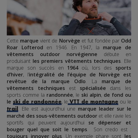
Cette
marque
vient de
Norvège
et fut fondée par
Odd
Roar Lofterod
en 1946. En 1947, la
marque de
vêtements outdoor norvégienne
débute en
produisant
les premiers vêtements techniques
. Elle
marque son succès en
1964
où, lors des
sports
d’hiver
, l’
intégralité de l’équipe de Norvège est
revêtue de la marque Odlo
. La
marque de
vêtements techniques
est
spécialisée
dans les
sports comme la
randonnée
, le
ski alpin
,
de fond ou
le
, le
ou le
ski de randonnée
VTT de montagne
. Elle est aujourd’hui une
marque leader sur le
trail
marché des sous-vêtements outdoor
et elle ravie les
sportifs qui peuvent aujourd’hui
se dépenser et
bouger quel que soit le temps
. Son credo est :
toujours innover plus
. Un exemple phare sont
les