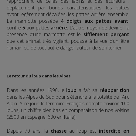
rapprochent de celles des lapins et des écureuils ;
déplacement par bonds caractéristiques, les pattes
avant légèrement décalées, les pattes arrière ensemble.
La marmotte possède
4 doigts aux pattes avant
,
contre
5
aux pattes
arrière
.
L’autre moyen de deviner la
présence d’une marmotte est le
sifflement
perçant
que cet animal, très vigilant, pousse à la vue d’un être
humain ou de tout autre danger autour de son terrier.
Le retour du loup dans les Alpes
Dans les années 1990, le
loup
a fait sa
réapparition
dans les Alpes de Sud pour s’étendre à la totalité de l’Arc
Alpin. A ce jour, le territoire Français compte environ 160
loups, un chiffre bien bas en comparaison de nos voisins
(2500 en Espagne, 600 en Italie).
Depuis 70 ans, la
chasse
au loup est
interdite en