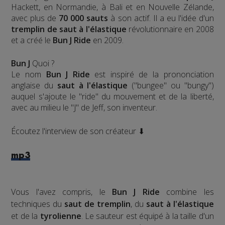
Hackett, en Normandie, à Bali et en Nouvelle Zélande,
avec plus de
70 000 sauts
à son actif. Il a eu l'idée d'un
tremplin de saut à l'élastique
révolutionnaire en 2008
et a créé le
Bun J Ride
en 2009.
Bun J
Quoi ?
Le nom
Bun J Ride
est inspiré de la prononciation
anglaise du
saut à l'élastique
("bungee" ou "bungy")
auquel s'ajoute le "ride" du mouvement et de la liberté,
avec au milieu le "J" de Jeff, son inventeur.
Écoutez l'interview de son créateur ⬇
mp3
Vous l'avez compris, le
Bun J Ride
combine les
techniques du
saut de tremplin
, du
saut à l'élastique
et de la
tyrolienne
. Le sauteur est équipé à la taille d'un