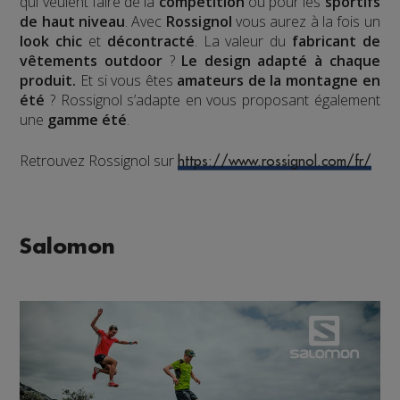
qui veulent faire de la
compétition
ou pour les
sportifs
de haut niveau
. Avec
Rossignol
vous aurez à la fois un
look chic
et
décontracté
. La valeur du
fabricant de
vêtements outdoor
?
Le design adapté à chaque
produit.
Et si vous êtes
amateurs de la montagne en
été
? Rossignol s’adapte en vous proposant également
une
gamme été
.
Retrouvez Rossignol sur
https://www.rossignol.com/fr/
Salomon