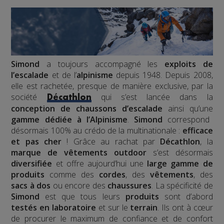
Simond
a toujours accompagné les
exploits de
l’escalade
et de l’
alpinisme
depuis 1948. Depuis 2008,
elle est rachetée, presque de manière exclusive, par la
société
qui s’est lancée dans la
Décathlon
conception de chaussons d’escalade
ainsi qu’une
gamme dédiée à l’Alpinisme
.
Simond
correspond
désormais 100% au crédo de la multinationale :
efficace
et pas cher
! Grâce au rachat par
Décathlon
, la
marque de vêtements outdoor
s’est désormais
diversifiée
et offre aujourd’hui une
large gamme de
produits
comme des
cordes
, des
vêtements
, des
sacs à dos
ou encore des
chaussures
. La spécificité de
Simond
est que tous leurs
produits
sont d’abord
testés en laboratoire
et sur le
terrain
. Ils ont à cœur
de procurer le maximum de confiance et de confort