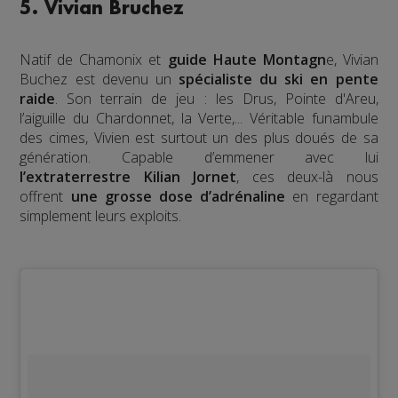
5. Vivian Bruchez
Natif de Chamonix et
guide Haute Montagn
e, Vivian
Buchez est devenu un
spécialiste du ski en pente
raide
. Son terrain de jeu : les Drus, Pointe d'Areu,
l’aiguille du Chardonnet, la Verte,... Véritable funambule
des cimes, Vivien est surtout un des plus doués de sa
génération. Capable d’emmener avec lui
l’extraterrestre Kilian Jornet
, ces deux-là nous
offrent
une grosse dose d’adrénaline
en regardant
simplement leurs exploits.