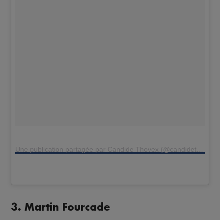
Une publication partagée par Candide Thovex (@candidethovex)
3. Martin Fourcade