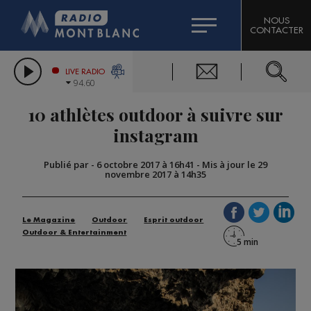
HOROSCOPE
CITIZEN MACHINERY
NOUS
CONTACTER
COMPAGNIE DU MONT-BLANC
LES CHRONIQUES DE L'EXPERT
GRAND MASSIF DOMAINES SKIABLES
LIVE RADIO
94.60
BORINI
10 athlètes outdoor à suivre sur
BIGARD
instagram
Publié par
-
6 octobre 2017 à 16h41
-
Mis à jour le 29
novembre 2017 à 14h35
Le Magazine
Outdoor
Esprit outdoor
Outdoor & Entertainment