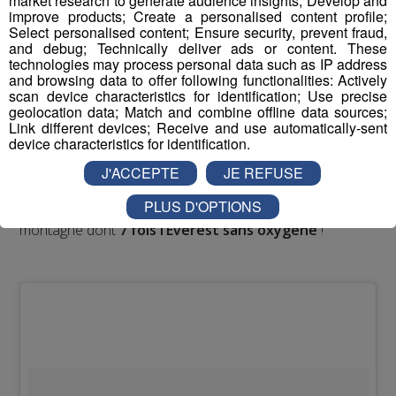
market research to generate audience insights; Develop and
improve products; Create a personalised content profile;
Select personalised content; Ensure security, prevent fraud,
8. Adrian Ballinger
and debug; Technically deliver ads or content. These
technologies may process personal data such as IP address
and browsing data to offer following functionalities: Actively
Considéré comme l’
un des meilleurs alpinistes au
scan device characteristics for identification; Use precise
geolocation data; Match and combine offline data sources;
monde
, Adrian Ballinger est aussi un homme d’affaire
Link different devices; Receive and use automatically-sent
reconnu pour ses interventions en entreprise. En effet, il
device characteristics for identification.
considère que pour réussir dans le monde des affaires,
c’est un peu comme gravir une montagne. Il attribue la
J'ACCEPTE
JE REFUSE
réussite de ses projets professionnels grâce à son
PLUS D'OPTIONS
expérience acquise dans ses expéditions en haute
montagne dont
7 fois l’Everest sans oxygène
!