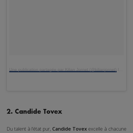
Une publication partagée par Kilian Jornet (@kilianjornet)
le
4 Oct
2. Candide Tovex
Du talent à l’état pur,
Candide Tovex
excelle à chacune