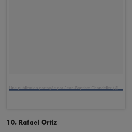
Une publication partagée par Jean-Baptiste Chandelier (@jbchandelier)
10. Rafael Ortiz