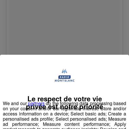
Hair whips and rodeo clips #slaydies // @etteloc //
@tarakerzhner // @paigeclaassen // @margojain //
@lasportivana
Le respect de votre vie
We and our
partners
do the following data processing based
privée est notre priorité
on your consent and/or our legitimate interest: Store and/or
Une publication partagée par Emily Harrington (@emilyaharrington) le
access information on a device; Select basic ads; Create a
personalised ads profile; Select personalised ads; Measure
ad performance; Measure content performance; Apply