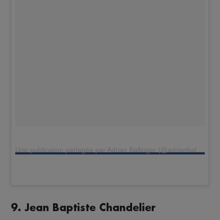
Une publication partagée par Adrian Ballinger (@adrianballinger)
9. Jean Baptiste Chandelier