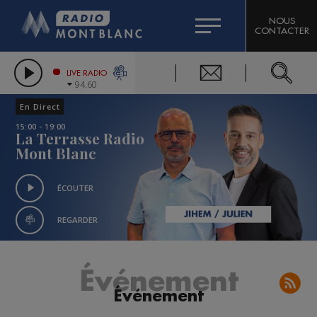
HOROSCOPE
CITIZEN MACHINERY
NOUS
CONTACTER
COMPAGNIE DU MONT-BLANC
LES CHRONIQUES DE L'EXPERT
GRAND MASSIF DOMAINES SKIABLES
LIVE RADIO
94.60
BORINI
En Direct
BIGARD
15:00 - 19:00
La Terrasse Radio
Mont Blanc
ÉCOUTER
REGARDER
Événement
Événement