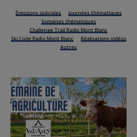
Émissions spéciales
Journées thématiques
Semaines thématiques
Challenge Trail Radio Mont Blanc
Ski Code Radio Mont Blanc
Réalisations vidéos
Autres