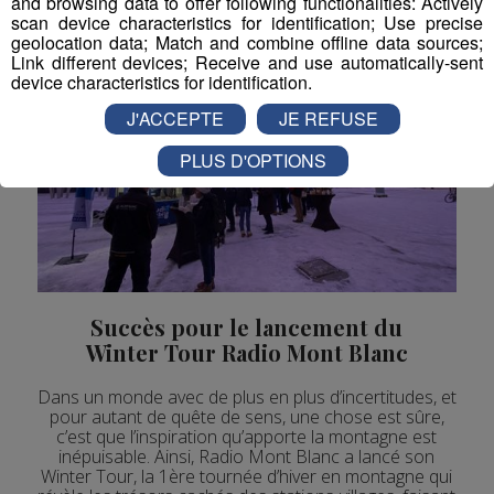
and browsing data to offer following functionalities: Actively
scan device characteristics for identification; Use precise
geolocation data; Match and combine offline data sources;
Link different devices; Receive and use automatically-sent
device characteristics for identification.
J'ACCEPTE
JE REFUSE
PLUS D'OPTIONS
Succès pour le lancement du
Winter Tour Radio Mont Blanc
Dans un monde avec de plus en plus d’incertitudes, et
pour autant de quête de sens, une chose est sûre,
c’est que l’inspiration qu’apporte la montagne est
inépuisable. Ainsi, Radio Mont Blanc a lancé son
Winter Tour, la 1ère tournée d’hiver en montagne qui