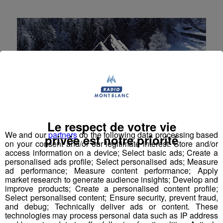
Le respect de votre vie
We and our
partners
do the following data processing based
privée est notre priorité
on your consent and/or our legitimate interest: Store and/or
access information on a device; Select basic ads; Create a
Destination Hiver | Vallée du Trient
personalised ads profile; Select personalised ads; Measure
ad performance; Measure content performance; Apply
Destination Hiver vous emmène dans la Vallée du
market research to generate audience insights; Develop and
Trient
improve products; Create a personalised content profile;
Select personalised content; Ensure security, prevent fraud,
Réalisations vidéos
and debug; Technically deliver ads or content. These
technologies may process personal data such as IP address