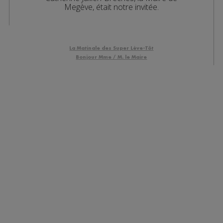
Megève, était notre invitée.
La Matinale des Super Lève-Tôt
Bonjour Mme / M. le Maire