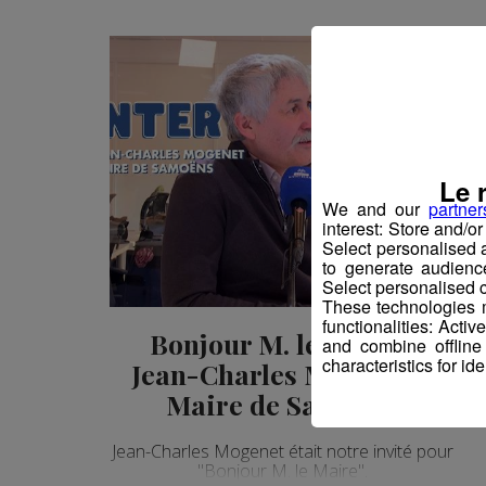
Le 
We and our
partner
interest: Store and/o
Select personalised
to generate audienc
Select personalised c
These technologies m
functionalities: Acti
Bonjour M. le Maire |
and combine offline
characteristics for ide
Jean-Charles Mogenet -
Maire de Samoëns
Jean-Charles Mogenet était notre invité pour
"Bonjour M. le Maire".