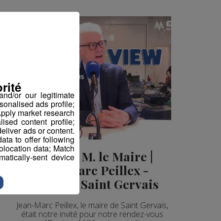
rité
nd/or our legitimate
sonalised ads profile;
pply market research
sed content profile;
eliver ads or content.
ta to offer following
eolocation data; Match
Bonjour M. le Maire |
atically-sent device
Jean-Marc Peillex -
Maire de Saint Gervais
Jean-Marc Peillex, le maire de Saint Gervais,
était notre invité pour notre rendez-vous