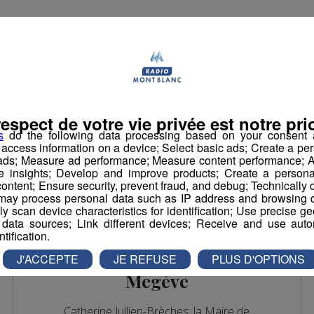
respect de votre vie privée est notre prio
s
do the following data processing based on your consent a
r access information on a device; Select basic ads; Create a per
 ads; Measure ad performance; Measure content performance; A
e insights; Develop and improve products; Create a personali
ontent; Ensure security, prevent fraud, and debug; Technically d
ay process personal data such as IP address and browsing da
vely scan device characteristics for identification; Use precise g
Bonjour Mme le Maire |
 data sources; Link different devices; Receive and use autom
ntification.
Catherine Jullien-
Brèches - Maire de
J'ACCEPTE
JE REFUSE
PLUS D'OPTIONS
Megève
Catherine Jullien-Brèches, la Maire de