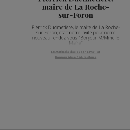
maire de La Roche-
sur-Foron
Pierrick Ducimetière, le maire de La Roche-
sur-Foron, était notre invité pour notre
nouveau rendez-vous "Bonjour M/Mme le
Maire"
La Matinale des Super Lève-Tôt
Bonjour Mme / M. le Maire