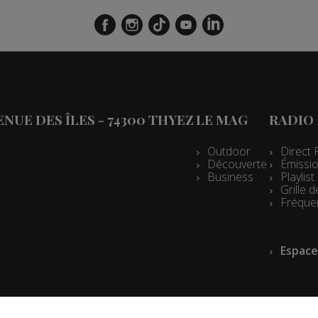
VENUE DES ÎLES - 74300 THYEZ
LE MAG
RADIO
Outdoor
Direct 
Découverte
Émissio
Business
Playlis
Grille
Fréque
Espace