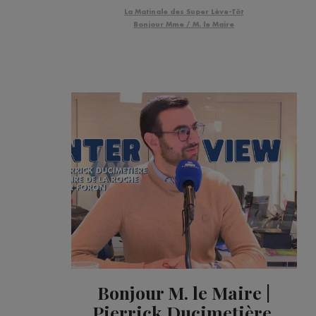
La Matinale des Super Lève-Tôt
Bonjour Mme / M. le Maire
Bonjour M. le Maire |
Pierrick Ducimetière,