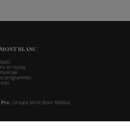
 MONT BLANC
Radio
ns en replay
t musicale
 des programmes
nces
 Pro :
Groupe Mont Blanc Médias