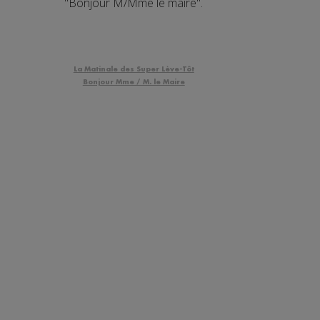
"Bonjour M/Mme le maire".
La Matinale des Super Lève-Tôt
Bonjour Mme / M. le Maire