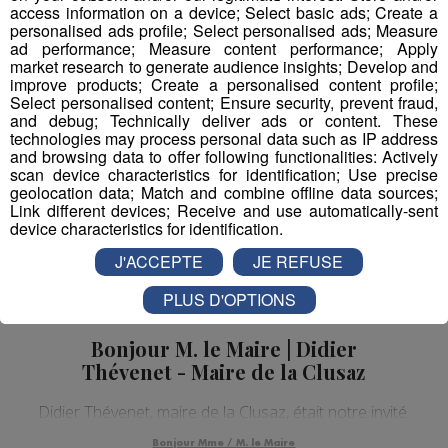
access information on a device; Select basic ads; Create a
Bonjour Mme / M. le Maire
personalised ads profile; Select personalised ads; Measure
ad performance; Measure content performance; Apply
market research to generate audience insights; Develop and
improve products; Create a personalised content profile;
Select personalised content; Ensure security, prevent fraud,
and debug; Technically deliver ads or content. These
technologies may process personal data such as IP address
and browsing data to offer following functionalities: Actively
scan device characteristics for identification; Use precise
geolocation data; Match and combine offline data sources;
Link different devices; Receive and use automatically-sent
device characteristics for identification.
J'ACCEPTE
JE REFUSE
PLUS D'OPTIONS
Bonjour M. le Maire | Didier
Thévenet - Maire de la Clusaz
Didier Thévenet, maire de la Clusaz, était notre invité.
Bonjour Mme / M. le Maire