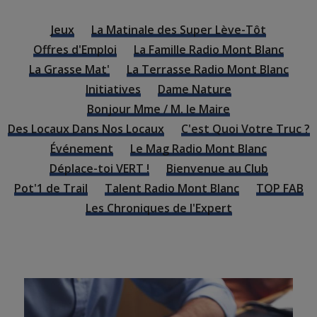
Jeux
La Matinale des Super Lève-Tôt
Offres d'Emploi
La Famille Radio Mont Blanc
La Grasse Mat'
La Terrasse Radio Mont Blanc
Initiatives
Dame Nature
Bonjour Mme / M. le Maire
Des Locaux Dans Nos Locaux
C'est Quoi Votre Truc ?
Événement
Le Mag Radio Mont Blanc
Déplace-toi VERT !
Bienvenue au Club
Pot'1 de Trail
Talent Radio Mont Blanc
TOP FAB
Les Chroniques de l'Expert