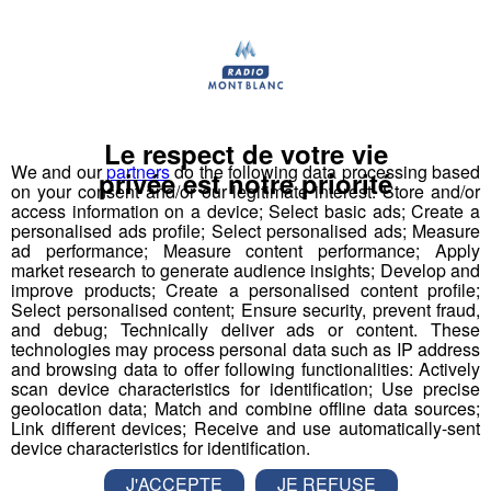
Le respect de votre vie
We and our
partners
do the following data processing based
privée est notre priorité
on your consent and/or our legitimate interest: Store and/or
access information on a device; Select basic ads; Create a
personalised ads profile; Select personalised ads; Measure
Au Cern, le plus grand
ad performance; Measure content performance; Apply
accélérateur de particules du
market research to generate audience insights; Develop and
improve products; Create a personalised content profile;
monde stoppé par...une fouine !
Select personalised content; Ensure security, prevent fraud,
and debug; Technically deliver ads or content. These
Le LHC (Large Hadron Collider) a connu une "grave
technologies may process personal data such as IP address
perturbation électrique vendredi à 5h30", a annoncé
and browsing data to offer following functionalities: Actively
le CERN (l'Organisation européenne pour la
scan device characteristics for identification; Use precise
recherche nucléaire) dans son rapport quotidien
geolocation data; Match and combine offline data sources;
d'activité. La panne est due à "un court-circuit
Link different devices; Receive and use automatically-sent
provoqué par une fouine" sur le collisionneur, qui a
device characteristics for identification.
endommagé un transformateur de 66 kilovolts. Ce
La Matinale des Super Lève-Tôt
n'est pas la première fois qu'un animal perturbe le
J'ACCEPTE
JE REFUSE