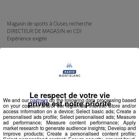
Magasin de sports à Cluses recherche
DIRECTEUR DE MAGASIN en CDI
Expérience exigée
Merci de contacter Lionel LEBRAT SPORT 2000 au 06
13 42 76 80
Le respect de votre vie
We and our
partners
do the following data processing based
privée est notre priorité
on your consent and/or our legitimate interest: Store and/or
access information on a device; Select basic ads; Create a
personalised ads profile; Select personalised ads; Measure
ad performance; Measure content performance; Apply
market research to generate audience insights; Develop and
improve products; Create a personalised content profile;