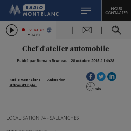
HOROSCOPE
CITIZEN MACHINERY
NOUS
CONTACTER
COMPAGNIE DU MONT-BLANC
LES CHRONIQUES DE L'EXPERT
GRAND MASSIF DOMAINES SKIABLES
LIVE RADIO
94.60
BORINI
Chef d'atelier automobile
BIGARD
Publié par Romain Bruneau
-
28 octobre 2015 à 14h28
Radio Mont Blanc
Animation
Offres d'Emploi
LOCALISATION 74 - SALLANCHES