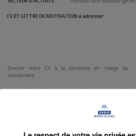
SECTEUR
D’ACTIVITÉ :
Administration publique génér
CV ET LETTRE DE MOTIVATION à adresser
:
Envoyer votre CV à la personne en charge du
recrutement
en postulant directement en ligne sur www.pole-
emploi.fr depuis l'offre d'emploi
ou par mail à candidature@mairie-passy.fr
Le respect de votre vie privée est