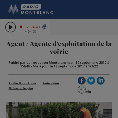
HOROSCOPE
CITIZEN MACHINERY
COMPAGNIE DU MONT-BLAN
LES CHRONIQUES DE L'EXPERT
GRAND MASSIF DOMAINES SKIAB
LIVE RADIO
94.60
BORINI
Agent / Agente d'exploitation de la
BIGARD
voirie
Publié par La rédaction Montblanclive
-
12 septembre 2017 à
15h46
-
Mis à jour le 12 septembre 2017 à 16h22
Radio Mont Blanc
Animation
Offres d'Emploi