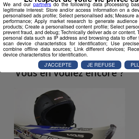
Partager sur Facebook
We and our
partners
do the following data processing ba
legitimate interest: Store and/or access information on a de
personalised ads profile; Select personalised ads; Measure 
performance; Apply market research to generate audience
products; Create a personalised content profile; Select perso
prevent fraud, and debug; Technically deliver ads or content
Partager sur Twitter
personal data such as IP address and browsing data to offer fo
scan device characteristics for identification; Use preci
combine offline data sources; Link different devices; Rec
device characteristics for identification.
J'ACCEPTE
JE REFUSE
PL
Vous en voulez encore ?