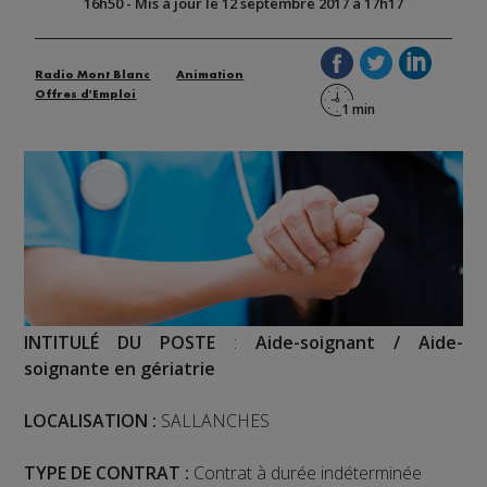
16h50
-
Mis à jour le 12 septembre 2017 à 17h17
Radio Mont Blanc
Animation
Offres d'Emploi
INTITULÉ DU POSTE
:
Aide-soignant / Aide-
soignante en gériatrie
LOCALISATION :
SALLANCHES
TYPE DE CONTRAT :
Contrat à durée indéterminée