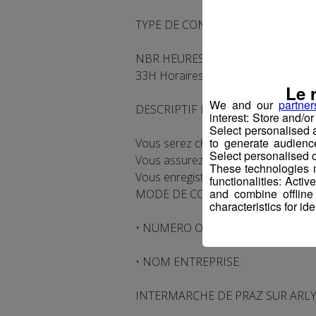
TYPE DE CONTRAT : cdi
NBR HEURES HEBDOMADAIRES :
33H Horaires normaux
Le 
We and our
partner
DESCRIPTIF DU POSTE
interest: Store and/o
Select personalised
to generate audienc
Vous serez chargé/ée d'accueillir, de
Select personalised c
Vous assurez les opérations d'ouver
These technologies m
Vous enregistrerez les achats selon
functionalities: Acti
and combine offline
MODE DE CONTACT
characteristics for ide
• NUMERO OFFRE POLE EMPLOI :
• NOM ENTREPRISE :
INTERMARCHE DE PRAZ SUR ARL