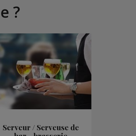
e ?
Serveur / Serveuse de
bar - brasserie