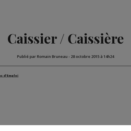
Caissier / Caissière
Publié par Romain Bruneau
-
28 octobre 2015 à 14h24
es d'Emploi