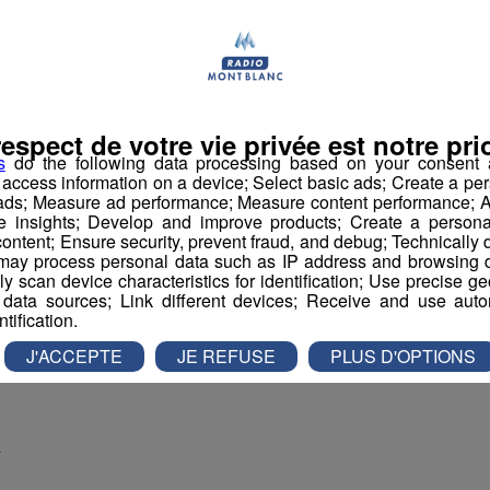
respect de votre vie privée est notre prio
s
do the following data processing based on your consent a
r access information on a device; Select basic ads; Create a per
 ads; Measure ad performance; Measure content performance; A
e insights; Develop and improve products; Create a personali
 renseigner et de conseiller les clients.
ontent; Ensure security, prevent fraud, and debug; Technically d
ture et fermeture de caisse.
ay process personal data such as IP address and browsing da
 la formation que vous aurez reçue.
vely scan device characteristics for identification; Use precise g
 data sources; Link different devices; Receive and use autom
ntification.
 033GKTR
J'ACCEPTE
JE REFUSE
PLUS D'OPTIONS
Y