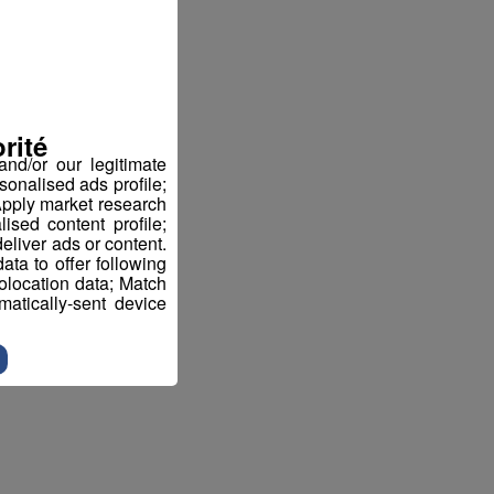
rité
nd/or our legitimate
sonalised ads profile;
pply market research
sed content profile;
eliver ads or content.
ta to offer following
eolocation data; Match
atically-sent device