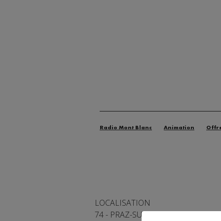
Radio Mont Blanc
Animation
Offr
LOCALISATION
74 - PRAZ-SUR-ARLY