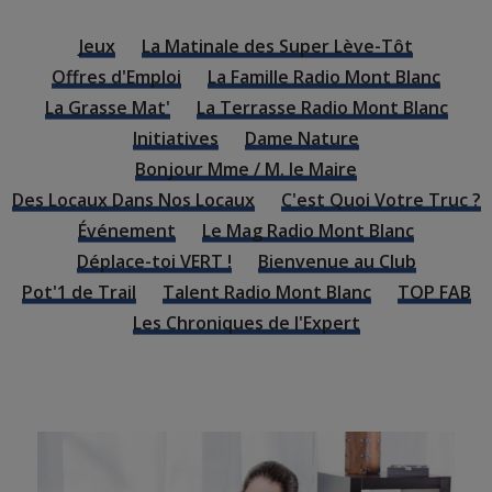
Jeux
La Matinale des Super Lève-Tôt
Offres d'Emploi
La Famille Radio Mont Blanc
La Grasse Mat'
La Terrasse Radio Mont Blanc
Initiatives
Dame Nature
Bonjour Mme / M. le Maire
Des Locaux Dans Nos Locaux
C'est Quoi Votre Truc ?
Événement
Le Mag Radio Mont Blanc
Déplace-toi VERT !
Bienvenue au Club
Pot'1 de Trail
Talent Radio Mont Blanc
TOP FAB
Les Chroniques de l'Expert