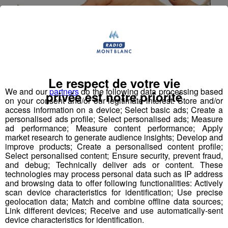
Le respect de votre vie
We and our
partners
do the following data processing based
privée est notre priorité
on your consent and/or our legitimate interest: Store and/or
access information on a device; Select basic ads; Create a
Coiffeur(se)
personalised ads profile; Select personalised ads; Measure
ad performance; Measure content performance; Apply
INTITULE DU POSTE : Coiffeur(se) TYPE DE
market research to generate audience insights; Develop and
CONTRAT : Contrat à durée déterminé de 2 mois
improve products; Create a personalised content profile;
NBR HEURES HEBDOMADAIRES : 16h00
Select personalised content; Ensure security, prevent fraud,
DESCRIPTIF DU POSTE : Vous serez en charge de
and debug; Technically deliver ads or content. These
l'accueil et du conseil de la clientèle. Vous effectuez la
technologies may process personal data such as IP address
coupe, le coiffage, les couleurs et vous maîtrisez les
and browsing data to offer following functionalities: Actively
techniques de mèche, chignons et attaches Vous
scan device characteristics for identification; Use precise
faites preuve d'autonomie et pouv...
geolocation data; Match and combine offline data sources;
Link different devices; Receive and use automatically-sent
device characteristics for identification.
Offres d'Emploi