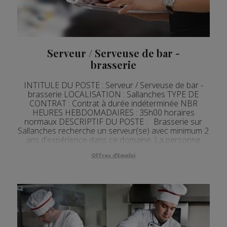
Serveur / Serveuse de bar -
brasserie
INTITULE DU POSTE : Serveur / Serveuse de bar -
brasserie LOCALISATION : Sallanches TYPE DE
CONTRAT : Contrat à durée indéterminée NBR
HEURES HEBDOMADAIRES : 35h00 horaires
normaux DESCRIPTIF DU POSTE : Brasserie sur
Sallanches recherche un serveur(se) avec minimum 2
ans d'expérience dans ce domaine. La personne
travaillera en équipe tournante sur 3 semaines selon
les horaires ...
Offres d'Emploi