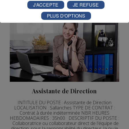
J'ACCEPTE
JE REFUSE
PLUS D'OPTIONS
Assistante de Direction
INTITULE DU POSTE : Assistante de Direction
LOCALISATION : Sallanches TYPE DE CONTRAT :
Contrat à durée indéterminée NBR HEURES
HEBDOMADAIRES : 35h00 DESCRIPTIF DU POSTE :
Collaboratrice ou collaborateur direct de l'équipe de
direction, sous la responsabilité du directeur, la ou le