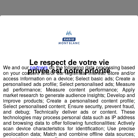
NUMERO OFFRE POLE EMPLOI :
035njyb
Le respect de votre vie
NOM ENTREPRISE :
TOUT EN BEAUTE
We and our
partners
do the following data processing based
privée est notre priorité
on your consent and/or our legitimate interest: Store and/or
access information on a device; Select basic ads; Create a
personalised ads profile; Select personalised ads; Measure
ad performance; Measure content performance; Apply
market research to generate audience insights; Develop and
improve products; Create a personalised content profile;
Select personalised content; Ensure security, prevent fraud,
CV ET LETTRE MOTIVATION à adresser :
Mme
and debug; Technically deliver ads or content. These
technologies may process personal data such as IP address
Edith JOND
and browsing data to offer following functionalities: Actively
scan device characteristics for identification; Use precise
geolocation data; Match and combine offline data sources;