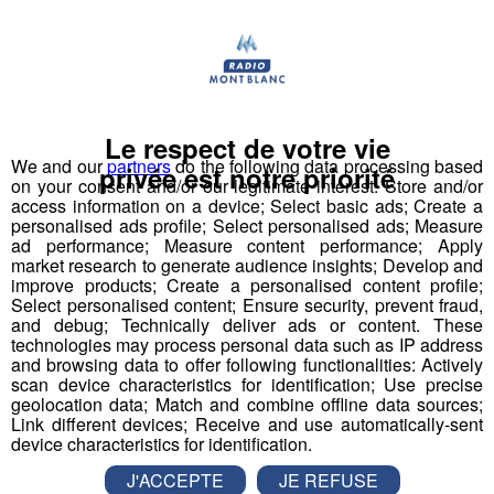
Saint-Pierre-en-Faucigny : avis
Le respect de votre vie
défavorable à l’extension des
We and our
partners
do the following data processing based
privée est notre priorité
Jourdies
on your consent and/or our legitimate interest: Store and/or
access information on a device; Select basic ads; Create a
personalised ads profile; Select personalised ads; Measure
Le bilan est jugé « largement négatif » par la
ad performance; Measure content performance; Apply
commissaire enquêtrice.
market research to generate audience insights; Develop and
improve products; Create a personalised content profile;
Société
Select personalised content; Ensure security, prevent fraud,
and debug; Technically deliver ads or content. These
technologies may process personal data such as IP address
and browsing data to offer following functionalities: Actively
scan device characteristics for identification; Use precise
geolocation data; Match and combine offline data sources;
Link different devices; Receive and use automatically-sent
device characteristics for identification.
J'ACCEPTE
JE REFUSE