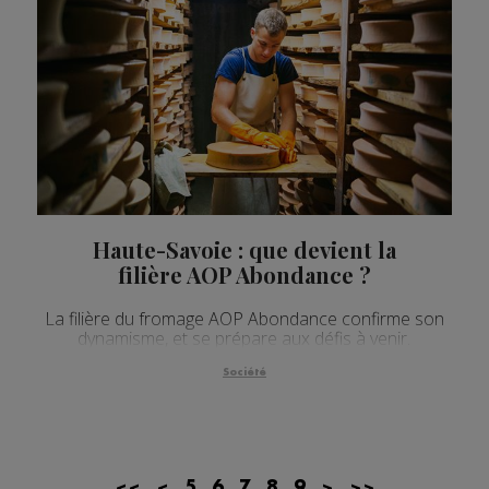
Haute-Savoie : que devient la
filière AOP Abondance ?
La filière du fromage AOP Abondance confirme son
dynamisme, et se prépare aux défis à venir.
Société
<<
<
5
6
7
8
9
>
>>